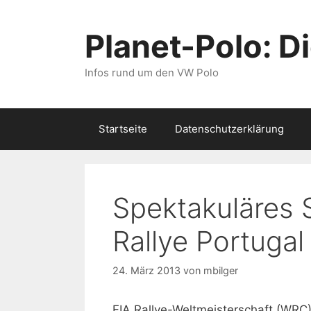
Zum
Inhalt
Planet-Polo: D
springen
Infos rund um den VW Polo
Startseite
Datenschutzerklärung
Spektakuläres 
Rallye Portugal
24. März 2013
von
mbilger
FIA Rallye-Weltmeisterschaft (WRC