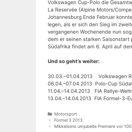
Volkswagen Cup-Polo die Gesamtwe
La Reservée (Alpine Motors/Compen
Johannesburg Ende Februar konnte 
legen, als er sich den Sieg im zwe
vergangenen Wochenende nun sogar 
dem er seinen starken Saisonstart 
Südafrika findet am 6. April auf de
Und so geht’s weiter:
30.03.–01.04.2013 Volkswagen Ra
06.04.–07.04.2013 Polo-Cup Südafri
11.04.–14.04.2013 FIA Rallye-Weltm
13.04.–14.04.2013 FIA Formel-3-Eu
Kategorien
Motorsport
Formel 3 2013
Mikkelsens umjubelte Premiere vor 100.