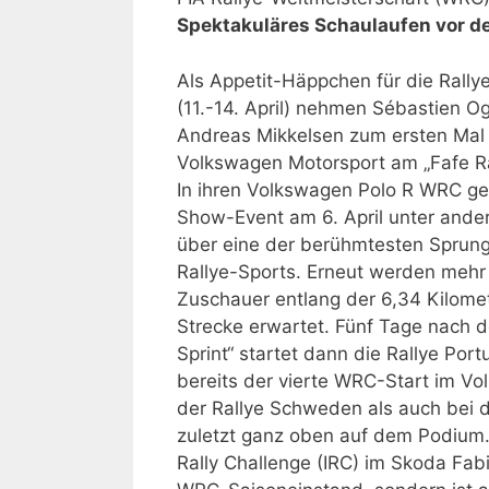
Spektakuläres Schaulaufen vor de
Als Appetit-Häppchen für die Rally
(11.-14. April) nehmen Sébastien O
Andreas Mikkelsen zum ersten Mal 
Volkswagen Motorsport am „Fafe Rall
In ihren Volkswagen Polo R WRC ge
Show-Event am 6. April unter ande
über eine der berühmtesten Sprun
Rallye-Sports. Erneut werden mehr
Zuschauer entlang der 6,34 Kilome
Strecke erwartet. Fünf Tage nach d
Sprint“ startet dann die Rallye Port
bereits der vierte WRC-Start im Vo
der Rallye Schweden als auch bei 
zuletzt ganz oben auf dem Podium. 
Rally Challenge (IRC) im Skoda Fab