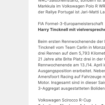
WRC-Saisoneinstand, sondern ist a
Markkula im Volkswagen Polo R WRC
der Rallye Portugal ist Jari-Matti L
FIA Formel-3-Europameisterschaft
Harry Tincknell mit vielversprec
Beim ersten Rennwochenende der F
Tincknell vom Team Carlin in Monza
drei Rennen auf dem 5,793 Kilomet
21 Jahre alte Brite Platz drei in 
Rennwochenende am 13./14. April in
Ausgangsposition erarbeitet. Nebe
Amersfoort Racing auf Fahrzeuge m
Motor. Insgesamt sind in dieser Sa
3-Aggregat ausgestatteten Boliden
Volkswagen Scirocco R-Cup