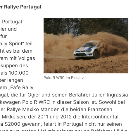
r Rallye Portugal
e Portugal
gier und
für
y Sprint“ teil.
ht es bei dem
rem mit Vollgas
gkuppen des
 als 100.000
Polo R WRC im Einsatz
ter langen
em „Fafe Rally
ugal, die für Ogier und seinen Beifahrer Julien Ingrassia
lkswagen Polo R WRC in dieser Saison ist. Sowohl bei
der Rallye Mexiko standen die beiden Franzosen
Mikkelsen, der 2011 und 2012 die Intercontinental
ia S2000 gewann, feiert in Portugal nicht nur seinen