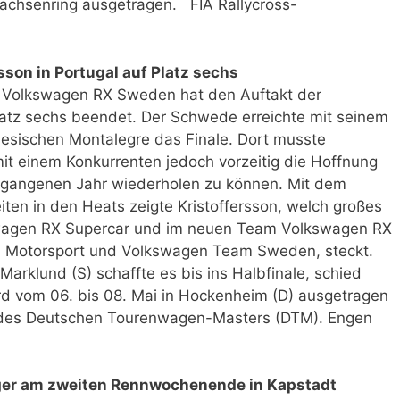
Sachsenring ausgetragen. FIA Rallycross-
sson in Portugal auf Platz sechs
m Volkswagen RX Sweden hat den Auftakt der
latz sechs beendet. Der Schwede erreichte mit seinem
esischen Montalegre das Finale. Dort musste
 mit einem Konkurrenten jedoch vorzeitig die Hoffnung
rgangenen Jahr wiederholen zu können. Mit dem
ten in den Heats zeigte Kristoffersson, welch großes
swagen RX Supercar und im neuen Team Volkswagen RX
d Motorsport und Volkswagen Team Sweden, steckt.
arklund (S) schaffte es bis ins Halbfinale, schied
rd vom 06. bis 08. Mai in Hockenheim (D) ausgetragen
 des Deutschen Tourenwagen-Masters (DTM). Engen
eger am zweiten Rennwochenende in Kapstadt