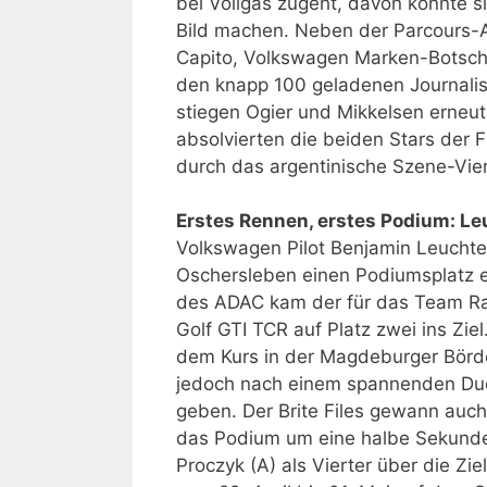
bei Vollgas zugeht, davon konnte si
Bild machen. Neben der Parcours-A
Capito, Volkswagen Marken-Botscha
den knapp 100 geladenen Journali
stiegen Ogier und Mikkelsen erneut
absolvierten die beiden Stars der 
durch das argentinische Szene-Vie
Erstes Rennen, erstes Podium: Le
Volkswagen Pilot Benjamin Leuchte
Oschersleben einen Podiumsplatz e
des ADAC kam der für das Team Ra
Golf GTI TCR auf Platz zwei ins Zie
dem Kurs in der Magdeburger Börd
jedoch nach einem spannenden Duel
geben. Der Brite Files gewann auc
das Podium um eine halbe Sekunde 
Proczyk (A) als Vierter über die Z