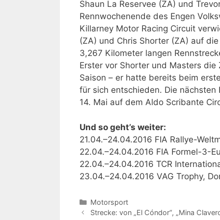
Shaun La Reservee (ZA) und Trevor
Rennwochenende des Engen Volksw
Killarney Motor Racing Circuit ve
(ZA) und Chris Shorter (ZA) auf die
3,267 Kilometer langen Rennstreck
Erster vor Shorter und Masters die Z
Saison – er hatte bereits beim er
für sich entschieden. Die nächsten
14. Mai auf dem Aldo Scribante Cir
Und so geht’s weiter:
21.04.–24.04.2016 FIA Rallye-Weltm
22.04.–24.04.2016 FIA Formel-3-Eu
22.04.–24.04.2016 TCR International 
23.04.–24.04.2016 VAG Trophy, Do
Kategorien
Motorsport
Strecke: von „El Cóndor“, „Mina Claver