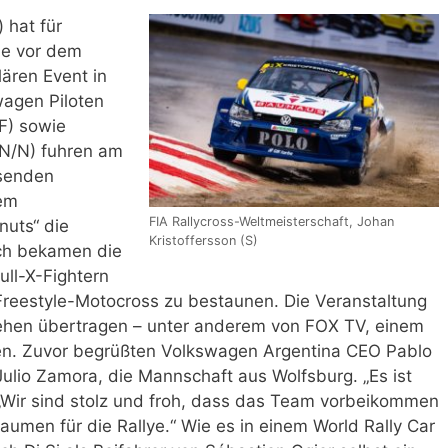
) hat für
de vor dem
lären Event in
agen Piloten
/F) sowie
N/N) fuhren am
usenden
nem
FIA Rallycross-Weltmeisterschaft, Johan
nuts“ die
Kristoffersson (S)
ich bekamen die
ll-X-Fightern
reestyle-Motocross zu bestaunen. Die Veranstaltung
sehen übertragen – unter anderem von FOX TV, einem
ien. Zuvor begrüßten Volkswagen Argentina CEO Pablo
Julio Zamora, die Mannschaft aus Wolfsburg. „Es ist
. „Wir sind stolz und froh, dass das Team vorbeikommen
aumen für die Rallye.“ Wie es in einem World Rally Car