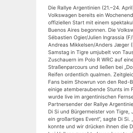
Die Rallye Argentinien (21.–24. April
Volkswagen bereits ein Wochenen
offiziellen Start mit einem spektaku
Buenos Aires begonnen. Die Volksw
Sébastien Ogier/Julien Ingrassia (F
Andreas Mikkelsen/Anders Jæger (
Samstag in Tigre umjubelt von Ta
Zuschauern im Polo R WRC auf ei
Straßenparcours und ließen bei „Do
Reifen ordentlich qualmen. Zeitgle
Fans beim Showrun von den Red-Bu
einige atemberaubende Stunts im F
wurde live im argentinischen Fern
Partnersender der Rallye Argentin
Di Si und Bürgermeister von Tigre, 
ein großartiges Event“, sagte Di Si
konnte und wir drücken ihnen die D