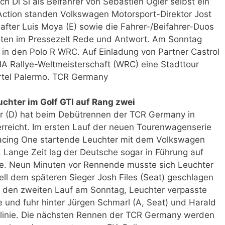
ch Di Si als Beifahrer von Sébastien Ogier selbst ein
ction standen Volkswagen Motorsport-Direktor Jost
fter Luis Moya (E) sowie die Fahrer-/Beifahrer-Duos
sten im Pressezelt Rede und Antwort. Am Sonntag
 in den Polo R WRC. Auf Einladung von Partner Castrol
FIA Rallye-Weltmeisterschaft (WRC) eine Stadttour
rtel Palermo. TCR Germany
uchter im Golf GTI auf Rang zwei
r (D) hat beim Debütrennen der TCR Germany in
rreicht. Im ersten Lauf der neuen Tourenwagenserie
cing One startende Leuchter mit dem Volkswagen
l. Lange Zeit lag der Deutsche sogar in Führung auf
e. Neun Minuten vor Rennende musste sich Leuchter
l dem späteren Sieger Josh Files (Seat) geschlagen
h den zweiten Lauf am Sonntag, Leuchter verpasste
und fuhr hinter Jürgen Schmarl (A, Seat) und Harald
iellinie. Die nächsten Rennen der TCR Germany werden