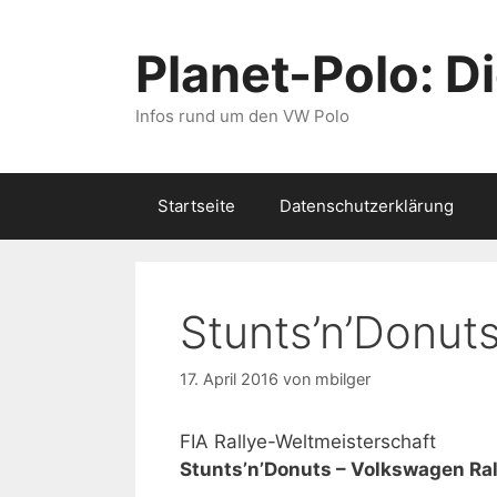
Zum
Inhalt
Planet-Polo: D
springen
Infos rund um den VW Polo
Startseite
Datenschutzerklärung
Stunts’n’Donut
17. April 2016
von
mbilger
FIA Rallye-Weltmeisterschaft
Stunts’n’Donuts – Volkswagen Ral