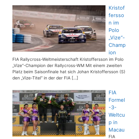
Kristof
fersso
n im
Polo
„Vize“-
Champ
ion
FIA Rallycross-Weltmeisterschaft Kristoffersson im Polo
„Vize“-Champion der Rallycross-WM Mit einem zweiten
Platz beim Saisonfinale hat sich Johan Kristoffersson (S)
den „Vize-Titel“ in der der FIA
[…]
FIA
Formel
-3-
Weltcu
p in
Macau
FIA