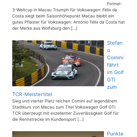
Formel-
3-Weltcup in Macau Triumph für Volkswagen: Félix da
Costa siegt beim Saisonhöhepunkt Macau bleibt ein
gutes Pflaster für Volkswagen: António Félix da Costa hat
der Marke aus Wolfsburg den
[…]
Stefan
o
Comini
fährt
im Golf
GTI
zum
TCR-Meistertitel
Sieg und vierter Platz reichen Comini auf legendärem
Stadtkurs von Macau zum Titel Volkswagen Golf GTI
TCR überzeugt mit exzellenter Zuverlässigkeit Golf für
die Rennstrecke im Kundensport
[…]
Punkte