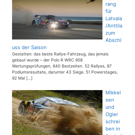
rang
für
Latvala
/Anttila
zum
Abschl
uss der Saison
Gestatten: das beste Rallye-Fahrzeug, das jemals
gebaut wurde – der Polo R WRC 958
Wertungsprüfungen, 640 Bestzeiten. 52 Rallyes, 87
Podiumsresultate, darunter 43 Siege. 51 Powerstages,
92 Mal
[…]
Mikkel
sen
und
Ogier
schrei
ben in