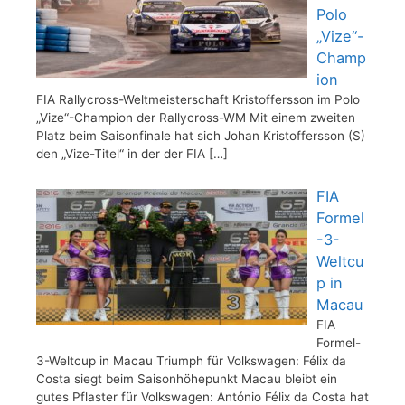
Polo
„Vize“-
Champ
ion
FIA Rallycross-Weltmeisterschaft Kristoffersson im Polo
„Vize“-Champion der Rallycross-WM Mit einem zweiten
Platz beim Saisonfinale hat sich Johan Kristoffersson (S)
den „Vize-Titel“ in der der FIA
[…]
FIA
Formel
-3-
Weltcu
p in
Macau
FIA
Formel-
3-Weltcup in Macau Triumph für Volkswagen: Félix da
Costa siegt beim Saisonhöhepunkt Macau bleibt ein
gutes Pflaster für Volkswagen: António Félix da Costa hat