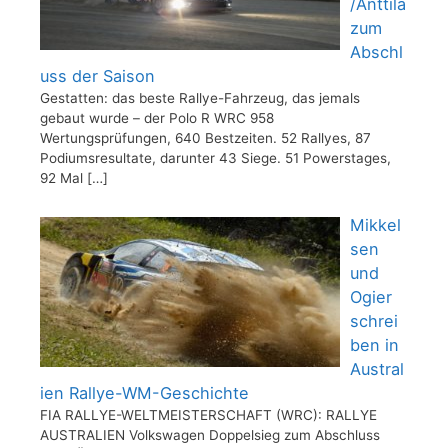
/Anttila
zum
Abschl
uss der Saison
Gestatten: das beste Rallye-Fahrzeug, das jemals
gebaut wurde – der Polo R WRC 958
Wertungsprüfungen, 640 Bestzeiten. 52 Rallyes, 87
Podiumsresultate, darunter 43 Siege. 51 Powerstages,
92 Mal
[…]
Mikkel
sen
und
Ogier
schrei
ben in
Austral
ien Rallye-WM-Geschichte
FIA RALLYE-WELTMEISTERSCHAFT (WRC): RALLYE
AUSTRALIEN Volkswagen Doppelsieg zum Abschluss