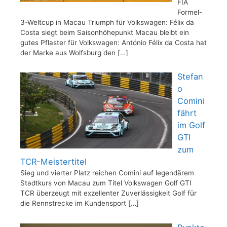
FIA
Formel-
3-Weltcup in Macau Triumph für Volkswagen: Félix da
Costa siegt beim Saisonhöhepunkt Macau bleibt ein
gutes Pflaster für Volkswagen: António Félix da Costa hat
der Marke aus Wolfsburg den
[…]
Stefan
o
Comini
fährt
im Golf
GTI
zum
TCR-Meistertitel
Sieg und vierter Platz reichen Comini auf legendärem
Stadtkurs von Macau zum Titel Volkswagen Golf GTI
TCR überzeugt mit exzellenter Zuverlässigkeit Golf für
die Rennstrecke im Kundensport
[…]