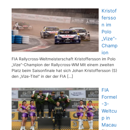
Kristof
fersso
n im
Polo
„Vize“-
Champ
ion
FIA Rallycross-Weltmeisterschaft Kristoffersson im Polo
„Vize“-Champion der Rallycross-WM Mit einem zweiten
Platz beim Saisonfinale hat sich Johan Kristoffersson (S)
den „Vize-Titel“ in der der FIA
[…]
FIA
Formel
-3-
Weltcu
p in
Macau