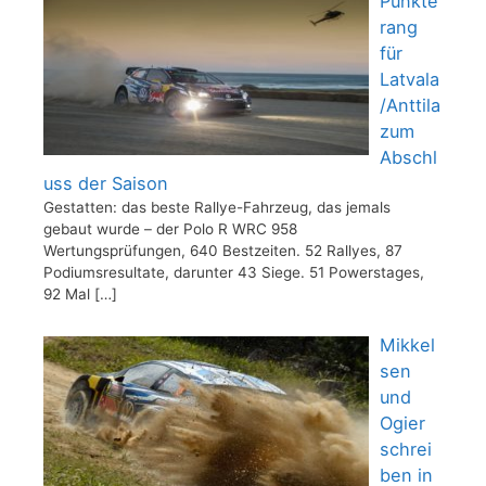
Punkte
rang
für
Latvala
/Anttila
zum
Abschl
uss der Saison
Gestatten: das beste Rallye-Fahrzeug, das jemals
gebaut wurde – der Polo R WRC 958
Wertungsprüfungen, 640 Bestzeiten. 52 Rallyes, 87
Podiumsresultate, darunter 43 Siege. 51 Powerstages,
92 Mal
[…]
Mikkel
sen
und
Ogier
schrei
ben in