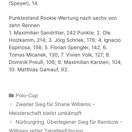
(Speyer), 14.
Punktestand Rookie-Wertung nach sechs von
zehn Rennen
1. Maximilian Sandritter, 242 Punkte; 2. Ole
Holzkamm, 214; 3. Jörg Schriek, 176; 4. Ignacio
Espinosa, 156; 5. Florian Spengler, 142; 6.
Tomas Micanek, 130; 7. Vivien Volk, 127; 8.
Dominik Preuß, 106; 9. Maximilian Karsten, 104;
10. Matthias Gamauf, 92.
Kategorien
Polo-Cup
Zweiter Sieg für Shane Williams –
Meisterschaft bleibt umkämpft
Nürburgring: Überlegener Sieg für Rambow –
Williams rettet Tabellenführung