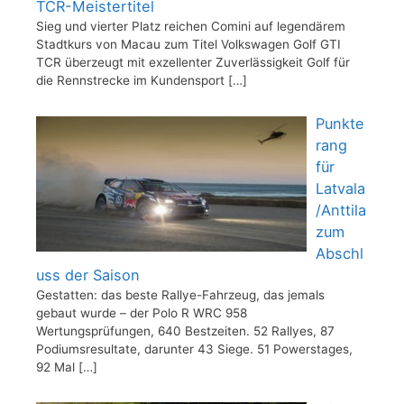
TCR-Meistertitel
Sieg und vierter Platz reichen Comini auf legendärem
Stadtkurs von Macau zum Titel Volkswagen Golf GTI
TCR überzeugt mit exzellenter Zuverlässigkeit Golf für
die Rennstrecke im Kundensport
[…]
Punkte
rang
für
Latvala
/Anttila
zum
Abschl
uss der Saison
Gestatten: das beste Rallye-Fahrzeug, das jemals
gebaut wurde – der Polo R WRC 958
Wertungsprüfungen, 640 Bestzeiten. 52 Rallyes, 87
Podiumsresultate, darunter 43 Siege. 51 Powerstages,
92 Mal
[…]