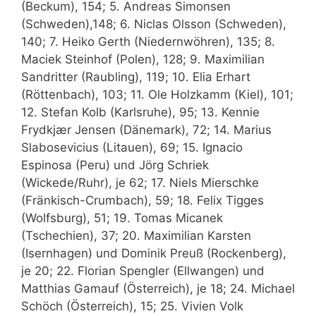
(Beckum), 154; 5. Andreas Simonsen
(Schweden),148; 6. Niclas Olsson (Schweden),
140; 7. Heiko Gerth (Niedernwöhren), 135; 8.
Maciek Steinhof (Polen), 128; 9. Maximilian
Sandritter (Raubling), 119; 10. Elia Erhart
(Röttenbach), 103; 11. Ole Holzkamm (Kiel), 101;
12. Stefan Kolb (Karlsruhe), 95; 13. Kennie
Frydkjær Jensen (Dänemark), 72; 14. Marius
Slabosevicius (Litauen), 69; 15. Ignacio
Espinosa (Peru) und Jörg Schriek
(Wickede/Ruhr), je 62; 17. Niels Mierschke
(Fränkisch-Crumbach), 59; 18. Felix Tigges
(Wolfsburg), 51; 19. Tomas Micanek
(Tschechien), 37; 20. Maximilian Karsten
(Isernhagen) und Dominik Preuß (Rockenberg),
je 20; 22. Florian Spengler (Ellwangen) und
Matthias Gamauf (Österreich), je 18; 24. Michael
Schöch (Österreich), 15; 25. Vivien Volk