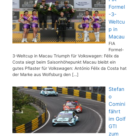
Formel
-3-
Weltcu
p in
Macau
FIA
Formel-
3-Weltcup in Macau Triumph für Volkswagen: Félix da
Costa siegt beim Saisonhöhepunkt Macau bleibt ein
gutes Pflaster für Volkswagen: António Félix da Costa hat
der Marke aus Wolfsburg den
[…]
Stefan
o
Comini
fährt
im Golf
GTI
zum