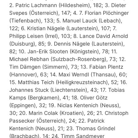
2. Patric Lachmann (Hildesheim), 182; 3. Dieter
Svepes (Österreich), 147; 4. 7. Florian Plöchinger
(Tiefenbach), 133; 5. Manuel Lauck (Lebach),
122; 6. Kristian Nägele (Lauterstein), 107; 7.
Philipp Leisen (Irrel), 103; 8. Lance David Arnold
(Duisburg), 85; 9. Dennis Nägele (Lauterstein),
82; 10. Jan-Erik Slooten (Königstein), 78; 11.
Michael Rebhan (Sulzbach-Rosenberg), 73; 12.
Tim Dämgen (Simmern), 73; 13. Fabian Plentz
(Hannover), 63; 14. Maxi Werndl (Thansau), 60;
15. Matthias Teich (Heiligkreuzsteinach), 52; 16.
Johannes Stuck (Liechtenstein), 43; 17. Tobias
Kamps (Bergkamen), 41; 18. Oliver Götz
(Eppingen), 32; 19. Niclas Kentenich (Neuss),
30; 20. Marin Colak (Kroatien), 26; 21. Christoph
Passecker (Österreich), 24; 22. Patrick
Kentenich (Neuss), 21; 23. Thomas Grindel
(Brachbach), 14; 24. Timm Sandmeyer