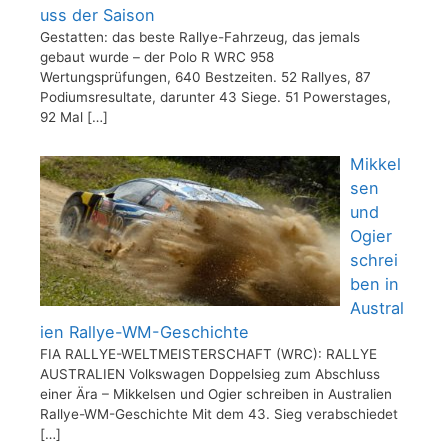
uss der Saison
Gestatten: das beste Rallye-Fahrzeug, das jemals
gebaut wurde – der Polo R WRC 958
Wertungsprüfungen, 640 Bestzeiten. 52 Rallyes, 87
Podiumsresultate, darunter 43 Siege. 51 Powerstages,
92 Mal
[…]
Mikkel
sen
und
Ogier
schrei
ben in
Austral
ien Rallye-WM-Geschichte
FIA RALLYE-WELTMEISTERSCHAFT (WRC): RALLYE
AUSTRALIEN Volkswagen Doppelsieg zum Abschluss
einer Ära – Mikkelsen und Ogier schreiben in Australien
Rallye-WM-Geschichte Mit dem 43. Sieg verabschiedet
[…]