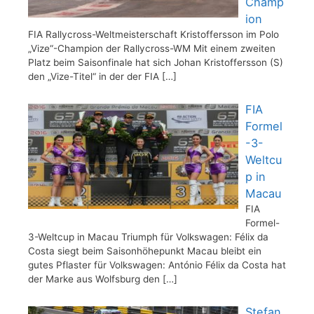
Champ
ion
FIA Rallycross-Weltmeisterschaft Kristoffersson im Polo
„Vize“-Champion der Rallycross-WM Mit einem zweiten
Platz beim Saisonfinale hat sich Johan Kristoffersson (S)
den „Vize-Titel“ in der der FIA
[…]
FIA
Formel
-3-
Weltcu
p in
Macau
FIA
Formel-
3-Weltcup in Macau Triumph für Volkswagen: Félix da
Costa siegt beim Saisonhöhepunkt Macau bleibt ein
gutes Pflaster für Volkswagen: António Félix da Costa hat
der Marke aus Wolfsburg den
[…]
Stefan