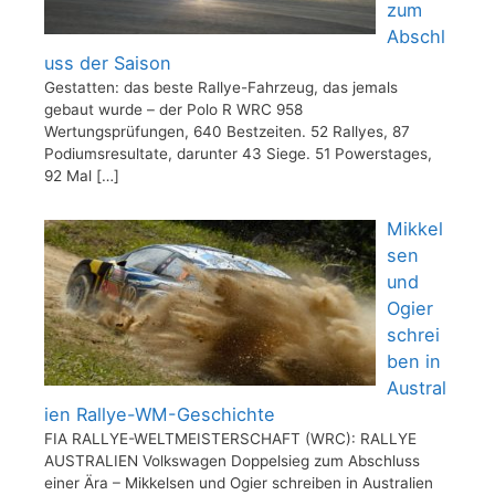
zum
Abschl
uss der Saison
Gestatten: das beste Rallye-Fahrzeug, das jemals
gebaut wurde – der Polo R WRC 958
Wertungsprüfungen, 640 Bestzeiten. 52 Rallyes, 87
Podiumsresultate, darunter 43 Siege. 51 Powerstages,
92 Mal
[…]
Mikkel
sen
und
Ogier
schrei
ben in
Austral
ien Rallye-WM-Geschichte
FIA RALLYE-WELTMEISTERSCHAFT (WRC): RALLYE
AUSTRALIEN Volkswagen Doppelsieg zum Abschluss
einer Ära – Mikkelsen und Ogier schreiben in Australien