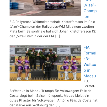
„Vize“-
Champ
ion
FIA Rallycross-Weltmeisterschaft Kristoffersson im Polo
„Vize“-Champion der Rallycross-WM Mit einem zweiten
Platz beim Saisonfinale hat sich Johan Kristoffersson (S)
den „Vize-Titel“ in der der FIA
[…]
FIA
Formel
-3-
Weltcu
p in
Macau
FIA
Formel-
3-Weltcup in Macau Triumph für Volkswagen: Félix da
Costa siegt beim Saisonhöhepunkt Macau bleibt ein
gutes Pflaster für Volkswagen: António Félix da Costa hat
der Marke aus Wolfsburg den
[…]