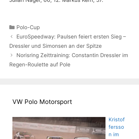
Julian Nager, 66; 12. Markus Kern, 57.
Kategorien
Polo-Cup
EuroSpeedway: Paulsen feiert ersten Sieg –
Dressler und Simonsen an der Spitze
Norisring Zeittraining: Constantin Dressler im
Regen-Roulette auf Pole
VW Polo Motorsport
Kristof
fersso
n im