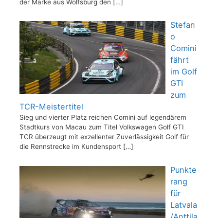
der Marke aus Wolfsburg den
[…]
Stefan
o
Comini
fährt
im Golf
GTI
zum
TCR-Meistertitel
Sieg und vierter Platz reichen Comini auf legendärem
Stadtkurs von Macau zum Titel Volkswagen Golf GTI
TCR überzeugt mit exzellenter Zuverlässigkeit Golf für
die Rennstrecke im Kundensport
[…]
Punkte
rang
für
Latvala
/Anttila