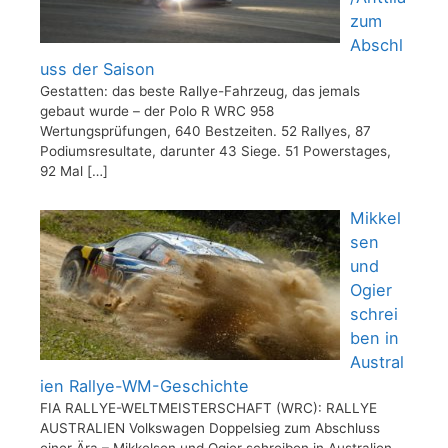
zum
Abschl
uss der Saison
Gestatten: das beste Rallye-Fahrzeug, das jemals
gebaut wurde – der Polo R WRC 958
Wertungsprüfungen, 640 Bestzeiten. 52 Rallyes, 87
Podiumsresultate, darunter 43 Siege. 51 Powerstages,
92 Mal
[…]
Mikkel
sen
und
Ogier
schrei
ben in
Austral
ien Rallye-WM-Geschichte
FIA RALLYE-WELTMEISTERSCHAFT (WRC): RALLYE
AUSTRALIEN Volkswagen Doppelsieg zum Abschluss