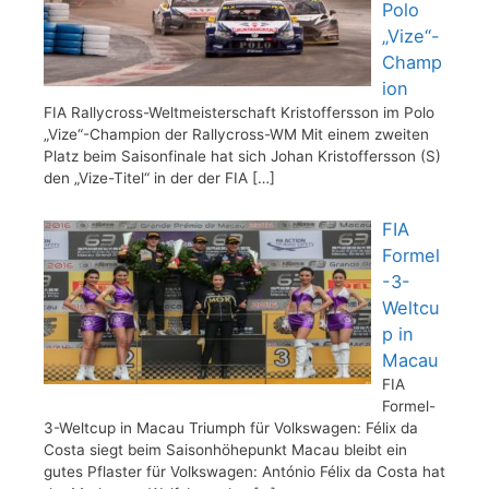
Polo
„Vize“-
Champ
ion
FIA Rallycross-Weltmeisterschaft Kristoffersson im Polo
„Vize“-Champion der Rallycross-WM Mit einem zweiten
Platz beim Saisonfinale hat sich Johan Kristoffersson (S)
den „Vize-Titel“ in der der FIA
[…]
FIA
Formel
-3-
Weltcu
p in
Macau
FIA
Formel-
3-Weltcup in Macau Triumph für Volkswagen: Félix da
Costa siegt beim Saisonhöhepunkt Macau bleibt ein
gutes Pflaster für Volkswagen: António Félix da Costa hat