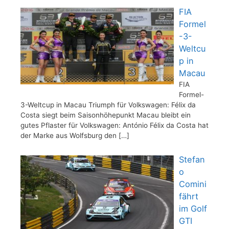
FIA
Formel
-3-
Weltcu
p in
Macau
FIA
Formel-
3-Weltcup in Macau Triumph für Volkswagen: Félix da
Costa siegt beim Saisonhöhepunkt Macau bleibt ein
gutes Pflaster für Volkswagen: António Félix da Costa hat
der Marke aus Wolfsburg den
[…]
Stefan
o
Comini
fährt
im Golf
GTI