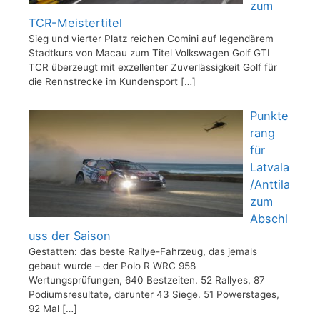
zum
TCR-Meistertitel
Sieg und vierter Platz reichen Comini auf legendärem
Stadtkurs von Macau zum Titel Volkswagen Golf GTI
TCR überzeugt mit exzellenter Zuverlässigkeit Golf für
die Rennstrecke im Kundensport
[…]
Punkte
rang
für
Latvala
/Anttila
zum
Abschl
uss der Saison
Gestatten: das beste Rallye-Fahrzeug, das jemals
gebaut wurde – der Polo R WRC 958
Wertungsprüfungen, 640 Bestzeiten. 52 Rallyes, 87
Podiumsresultate, darunter 43 Siege. 51 Powerstages,
92 Mal
[…]