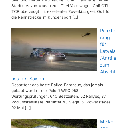
Stadtkurs von Macau zum Titel Volkswagen Golf GTI
TCR überzeugt mit exzellenter Zuverlässigkeit Golf für
die Rennstrecke im Kundensport
[…]
Punkte
rang
für
Latvala
/Anttila
zum
Abschl
uss der Saison
Gestatten: das beste Rallye-Fahrzeug, das jemals
gebaut wurde – der Polo R WRC 958
Wertungsprüfungen, 640 Bestzeiten. 52 Rallyes, 87
Podiumsresultate, darunter 43 Siege. 51 Powerstages,
92 Mal
[…]
Mikkel