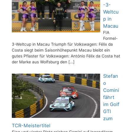
-3-
Weltcu
p in
Macau
FIA
Formel-
3-Weltcup in Macau Triumph für Volkswagen: Félix da
Costa siegt beim Saisonhöhepunkt Macau bleibt ein
gutes Pflaster für Volkswagen: António Félix da Costa hat
der Marke aus Wolfsburg den
[…]
Stefan
o
Comini
fährt
im Golf
GTI
zum
TCR-Meistertitel
Sieg und vierter Platz reichen Comini auf legendärem