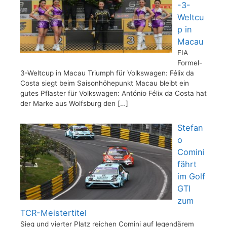
-3-
Weltcu
p in
Macau
FIA
Formel-
3-Weltcup in Macau Triumph für Volkswagen: Félix da
Costa siegt beim Saisonhöhepunkt Macau bleibt ein
gutes Pflaster für Volkswagen: António Félix da Costa hat
der Marke aus Wolfsburg den
[…]
Stefan
o
Comini
fährt
im Golf
GTI
zum
TCR-Meistertitel
Sieg und vierter Platz reichen Comini auf legendärem