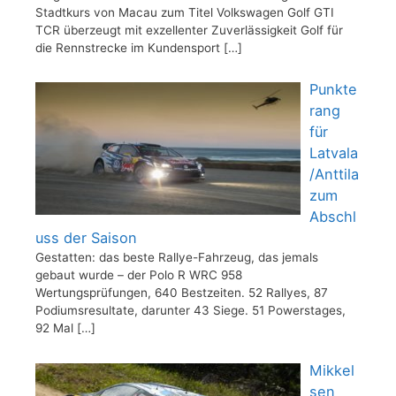
Stadtkurs von Macau zum Titel Volkswagen Golf GTI
TCR überzeugt mit exzellenter Zuverlässigkeit Golf für
die Rennstrecke im Kundensport
[…]
Punkte
rang
für
Latvala
/Anttila
zum
Abschl
uss der Saison
Gestatten: das beste Rallye-Fahrzeug, das jemals
gebaut wurde – der Polo R WRC 958
Wertungsprüfungen, 640 Bestzeiten. 52 Rallyes, 87
Podiumsresultate, darunter 43 Siege. 51 Powerstages,
92 Mal
[…]
Mikkel
sen