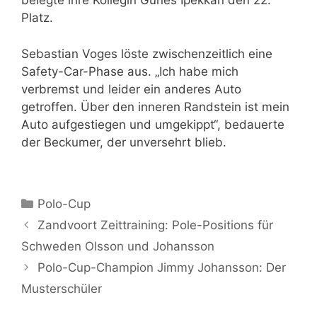
belegte ihre Kollegin Günes Ipekkan den 22.
Platz.
Sebastian Voges löste zwischenzeitlich eine
Safety-Car-Phase aus. „Ich habe mich
verbremst und leider ein anderes Auto
getroffen. Über den inneren Randstein ist mein
Auto aufgestiegen und umgekippt“, bedauerte
der Beckumer, der unversehrt blieb.
Kategorien
Polo-Cup
Zandvoort Zeittraining: Pole-Positions für
Schweden Olsson und Johansson
Polo-Cup-Champion Jimmy Johansson: Der
Musterschüler