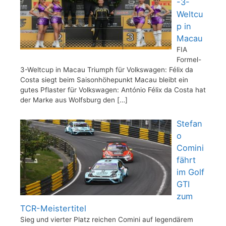
-3-
Weltcu
p in
Macau
FIA
Formel-
3-Weltcup in Macau Triumph für Volkswagen: Félix da
Costa siegt beim Saisonhöhepunkt Macau bleibt ein
gutes Pflaster für Volkswagen: António Félix da Costa hat
der Marke aus Wolfsburg den
[…]
Stefan
o
Comini
fährt
im Golf
GTI
zum
TCR-Meistertitel
Sieg und vierter Platz reichen Comini auf legendärem