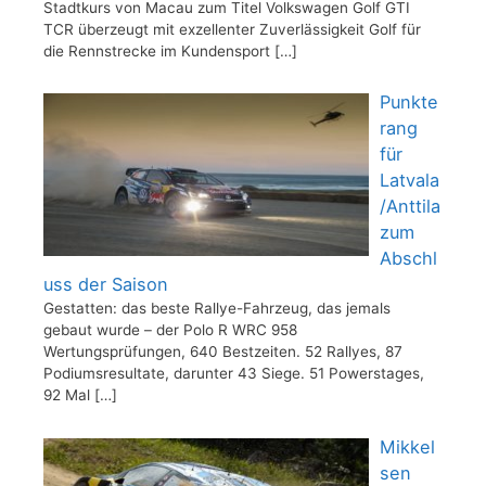
Stadtkurs von Macau zum Titel Volkswagen Golf GTI
TCR überzeugt mit exzellenter Zuverlässigkeit Golf für
die Rennstrecke im Kundensport
[…]
Punkte
rang
für
Latvala
/Anttila
zum
Abschl
uss der Saison
Gestatten: das beste Rallye-Fahrzeug, das jemals
gebaut wurde – der Polo R WRC 958
Wertungsprüfungen, 640 Bestzeiten. 52 Rallyes, 87
Podiumsresultate, darunter 43 Siege. 51 Powerstages,
92 Mal
[…]
Mikkel
sen