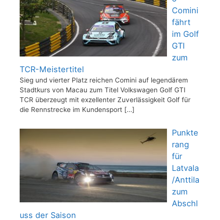
Comini
fährt
im Golf
GTI
zum
TCR-Meistertitel
Sieg und vierter Platz reichen Comini auf legendärem
Stadtkurs von Macau zum Titel Volkswagen Golf GTI
TCR überzeugt mit exzellenter Zuverlässigkeit Golf für
die Rennstrecke im Kundensport
[…]
Punkte
rang
für
Latvala
/Anttila
zum
Abschl
uss der Saison