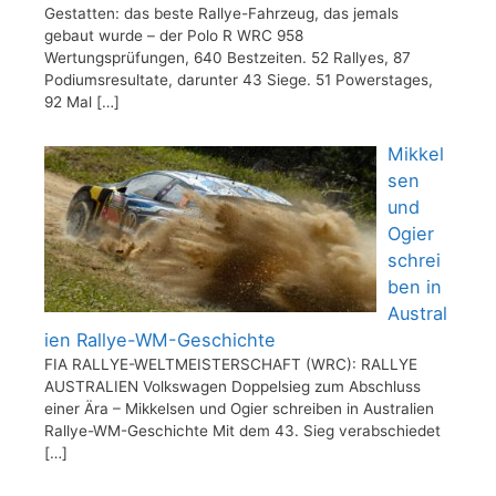
Gestatten: das beste Rallye-Fahrzeug, das jemals
gebaut wurde – der Polo R WRC 958
Wertungsprüfungen, 640 Bestzeiten. 52 Rallyes, 87
Podiumsresultate, darunter 43 Siege. 51 Powerstages,
92 Mal
[…]
Mikkel
sen
und
Ogier
schrei
ben in
Austral
ien Rallye-WM-Geschichte
FIA RALLYE-WELTMEISTERSCHAFT (WRC): RALLYE
AUSTRALIEN Volkswagen Doppelsieg zum Abschluss
einer Ära – Mikkelsen und Ogier schreiben in Australien
Rallye-WM-Geschichte Mit dem 43. Sieg verabschiedet
[…]