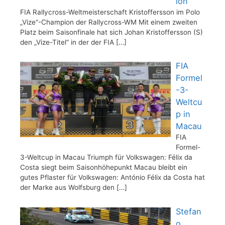
ion
FIA Rallycross-Weltmeisterschaft Kristoffersson im Polo
„Vize“-Champion der Rallycross-WM Mit einem zweiten
Platz beim Saisonfinale hat sich Johan Kristoffersson (S)
den „Vize-Titel“ in der der FIA
[…]
FIA
Formel
-3-
Weltcu
p in
Macau
FIA
Formel-
3-Weltcup in Macau Triumph für Volkswagen: Félix da
Costa siegt beim Saisonhöhepunkt Macau bleibt ein
gutes Pflaster für Volkswagen: António Félix da Costa hat
der Marke aus Wolfsburg den
[…]
Stefan
o