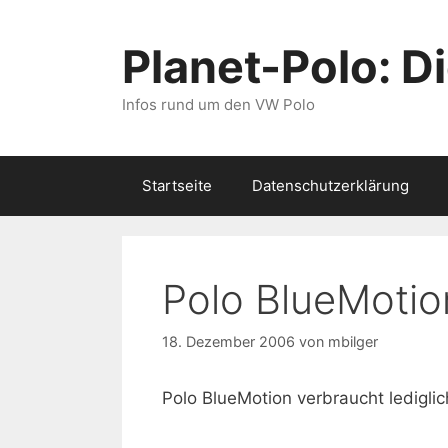
Zum
Inhalt
Planet-Polo: D
springen
Infos rund um den VW Polo
Startseite
Datenschutzerklärung
Polo BlueMotio
18. Dezember 2006
von
mbilger
Polo BlueMotion verbraucht lediglic