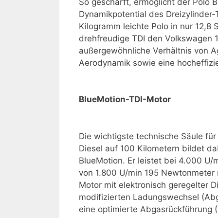
So geschärft, ermöglicht der Polo 
Dynamikpotential des Dreizylinder-T
Kilogramm leichte Polo in nur 12,8
drehfreudige TDI den Volks­wagen 1
außergewöhnliche Verhältnis von Ag
Aerodynamik sowie eine hocheffizie
BlueMotion-TDI-Motor
Die wichtigste technische Säule für
Diesel auf 100 Kilometern bildet d
BlueMotion. Er leistet bei 4.000 U
von 1.800 U/min 195 Newtonmeter
Motor mit elektronisch geregelter D
modifizierten Ladungswechsel (Abg
eine opti­mierte Abgasrückführung