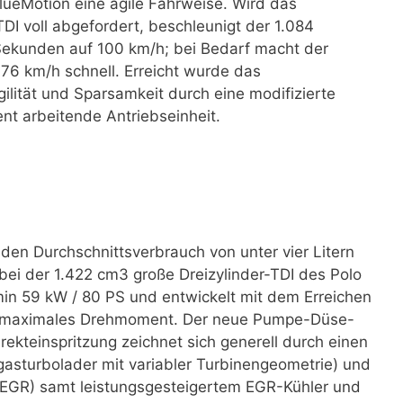
BlueMotion eine agile Fahrweise. Wird das
DI voll abgefordert, beschleunigt der 1.084
 Sekunden auf 100 km/h; bei Bedarf macht der
76 km/h schnell. Erreicht wurde das
ilität und Sparsamkeit durch eine modifizierte
nt arbeitende Antriebseinheit.
 den Durchschnittsverbrauch von unter vier Litern
abei der 1.422 cm3 große Dreizylinder-TDI des Polo
/min 59 kW / 80 PS und entwickelt mit dem Erreichen
 maximales Drehmoment. Der neue Pumpe-Düse-
irekteinspritzung zeichnet sich generell durch einen
asturbolader mit variabler Turbinengeometrie) und
 (EGR) samt leistungsgesteigertem EGR-Kühler und