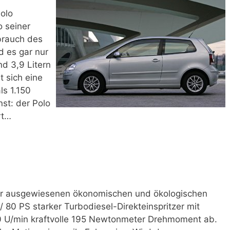
olo
o seiner
brauch des
nd es gar nur
nd 3,9 Litern
t sich eine
ls 1.150
nst: der Polo
rt…
der ausgewiesenen ökonomischen und ökologischen
 80 PS starker Turbodiesel-Direkteinspritzer mit
1.800 U/min kraftvolle 195 Newtonmeter Drehmoment ab.