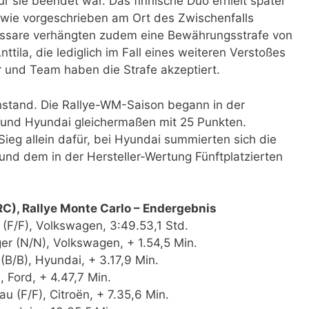
für sie beendet war. Das finnische Duo erhielt später
 wie vorgeschrieben am Ort des Zwischenfalls
issare verhängten zudem eine Bewährungsstrafe von
ttila, die lediglich im Fall eines weiteren Verstoßes
 und Team haben die Strafe akzeptiert.
hstand. Die Rallye-WM-Saison begann in der
 und Hyundai gleichermaßen mit 25 Punkten.
Sieg allein dafür, bei Hyundai summierten sich die
 und dem in der Hersteller-Wertung Fünftplatzierten
C), Rallye Monte Carlo – Endergebnis
a (F/F), Volkswagen, 3:49.53,1 Std.
r (N/N), Volkswagen, + 1.54,5 Min.
 (B/B), Hyundai, + 3.17,9 Min.
 Ford, + 4.47,7 Min.
 (F/F), Citroën, + 7.35,6 Min.