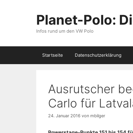
Zum
Inhalt
Planet-Polo: D
springen
Infos rund um den VW Polo
Startseite
Datenschutzerklärung
Ausrutscher be
Carlo für Latval
24. Januar 2016
von
mbilger
Powerstage-Punkte 151 bis 154 fü