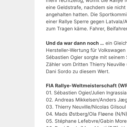
mehr rechtzeitig, womit die Rallye 
eine Geldstrafe, nachdem sie nicht
angehalten hatten. Die Sportkomm
einer Rallye Sperre gegen Latvala/An
zum Tragen käme. Fahrer, Beifahrer
Und da war dann noch …
ein Gleic
Hersteller-Wertung für Volkswagen
Sébastien Ogier sorgte mit seinem 
Zähler vom Dritten Thierry Neuville
Dani Sordo zu diesem Wert.
FIA Rallye-Weltmeisterschaft (WR
01. Sébastien Ogier/Julien Ingrassi
02. Andreas Mikkelsen/Anders Jæge
03. Thierry Neuville/Nicolas Gilsoul
04. Mads Østberg/Ola Fløene (N/N),
05. Stéphane Lefebvre/Gabin Moreau