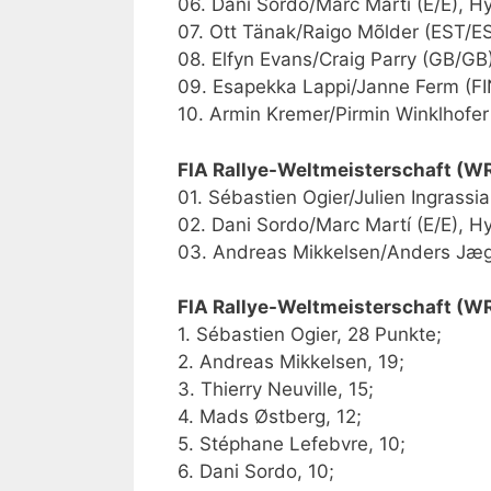
06. Dani Sordo/Marc Martí (E/E), H
07. Ott Tänak/Raigo Mõlder (EST/ES
08. Elfyn Evans/Craig Parry (GB/GB)
09. Esapekka Lappi/Janne Ferm (FIN
10. Armin Kremer/Pirmin Winklhofer
FIA Rallye-Weltmeisterschaft (WR
01. Sébastien Ogier/Julien Ingrassi
02. Dani Sordo/Marc Martí (E/E), Hy
03. Andreas Mikkelsen/Anders Jæge
FIA Rallye-Weltmeisterschaft (W
1. Sébastien Ogier, 28 Punkte;
2. Andreas Mikkelsen, 19;
3. Thierry Neuville, 15;
4. Mads Østberg, 12;
5. Stéphane Lefebvre, 10;
6. Dani Sordo, 10;