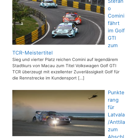
Stefan
o
Comini
fährt
im Golf
GTI
zum
TCR-Meistertitel
Sieg und vierter Platz reichen Comini auf legendärem
Stadtkurs von Macau zum Titel Volkswagen Golf GTI
TCR überzeugt mit exzellenter Zuverlässigkeit Golf für
die Rennstrecke im Kundensport
[…]
Punkte
rang
für
Latvala
/Anttila
zum
Abschl