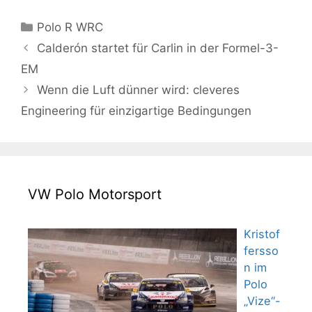
Kategorien
Polo R WRC
Calderón startet für Carlin in der Formel-3-
EM
Wenn die Luft dünner wird: cleveres
Engineering für einzigartige Bedingungen
VW Polo Motorsport
Kristof
fersso
n im
Polo
„Vize“-