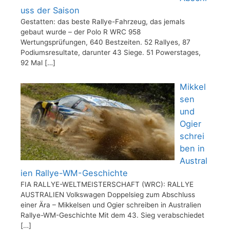
uss der Saison
Gestatten: das beste Rallye-Fahrzeug, das jemals
gebaut wurde – der Polo R WRC 958
Wertungsprüfungen, 640 Bestzeiten. 52 Rallyes, 87
Podiumsresultate, darunter 43 Siege. 51 Powerstages,
92 Mal
[…]
Mikkel
sen
und
Ogier
schrei
ben in
Austral
ien Rallye-WM-Geschichte
FIA RALLYE-WELTMEISTERSCHAFT (WRC): RALLYE
AUSTRALIEN Volkswagen Doppelsieg zum Abschluss
einer Ära – Mikkelsen und Ogier schreiben in Australien
Rallye-WM-Geschichte Mit dem 43. Sieg verabschiedet
[…]