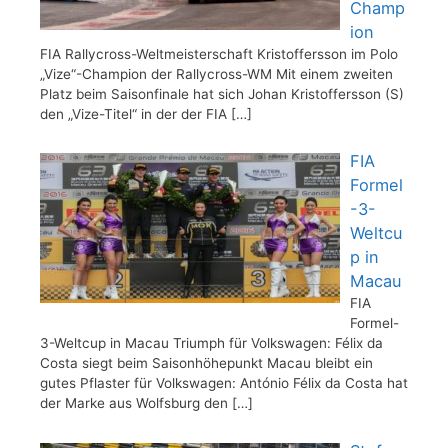
Champ
ion
FIA Rallycross-Weltmeisterschaft Kristoffersson im Polo
„Vize“-Champion der Rallycross-WM Mit einem zweiten
Platz beim Saisonfinale hat sich Johan Kristoffersson (S)
den „Vize-Titel“ in der der FIA
[…]
FIA
Formel
-3-
Weltcu
p in
Macau
FIA
Formel-
3-Weltcup in Macau Triumph für Volkswagen: Félix da
Costa siegt beim Saisonhöhepunkt Macau bleibt ein
gutes Pflaster für Volkswagen: António Félix da Costa hat
der Marke aus Wolfsburg den
[…]