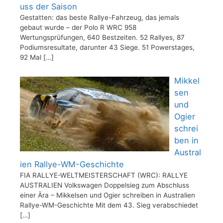
uss der Saison
Gestatten: das beste Rallye-Fahrzeug, das jemals
gebaut wurde – der Polo R WRC 958
Wertungsprüfungen, 640 Bestzeiten. 52 Rallyes, 87
Podiumsresultate, darunter 43 Siege. 51 Powerstages,
92 Mal
[…]
Mikkel
sen
und
Ogier
schrei
ben in
Austral
ien Rallye-WM-Geschichte
FIA RALLYE-WELTMEISTERSCHAFT (WRC): RALLYE
AUSTRALIEN Volkswagen Doppelsieg zum Abschluss
einer Ära – Mikkelsen und Ogier schreiben in Australien
Rallye-WM-Geschichte Mit dem 43. Sieg verabschiedet
[…]