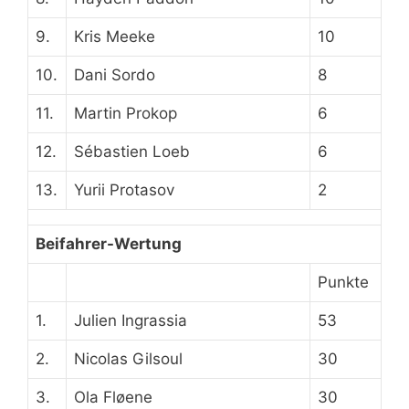
9.
Kris Meeke
10
10.
Dani Sordo
8
11.
Martin Prokop
6
12.
Sébastien Loeb
6
13.
Yurii Protasov
2
Beifahrer-Wertung
Punkte
1.
Julien Ingrassia
53
2.
Nicolas Gilsoul
30
3.
Ola Fløene
30