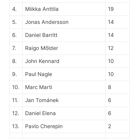
4.
Miikka Anttila
19
5.
Jonas Andersson
14
6.
Daniel Barritt
14
7.
Raigo Mõlder
12
8.
John Kennard
10
9.
Paul Nagle
10
10.
Marc Marti
8
11.
Jan Tománek
6
12.
Daniel Elena
6
13.
Pavlo Cherepin
2