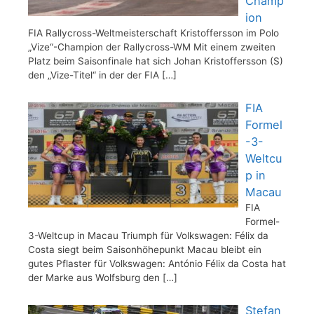
Champ
ion
FIA Rallycross-Weltmeisterschaft Kristoffersson im Polo
„Vize“-Champion der Rallycross-WM Mit einem zweiten
Platz beim Saisonfinale hat sich Johan Kristoffersson (S)
den „Vize-Titel“ in der der FIA
[…]
FIA
Formel
-3-
Weltcu
p in
Macau
FIA
Formel-
3-Weltcup in Macau Triumph für Volkswagen: Félix da
Costa siegt beim Saisonhöhepunkt Macau bleibt ein
gutes Pflaster für Volkswagen: António Félix da Costa hat
der Marke aus Wolfsburg den
[…]
Stefan