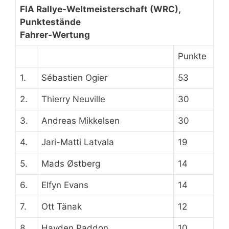
FIA Rallye-Weltmeisterschaft (WRC),
Punktestände
Fahrer-Wertung
Punkte
1.
Sébastien Ogier
53
2.
Thierry Neuville
30
3.
Andreas Mikkelsen
30
4.
Jari-Matti Latvala
19
5.
Mads Østberg
14
6.
Elfyn Evans
14
7.
Ott Tänak
12
8.
Hayden Paddon
10