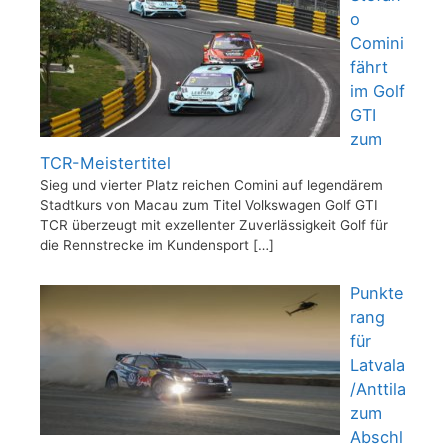
o
Comini
fährt
im Golf
GTI
zum
TCR-Meistertitel
Sieg und vierter Platz reichen Comini auf legendärem
Stadtkurs von Macau zum Titel Volkswagen Golf GTI
TCR überzeugt mit exzellenter Zuverlässigkeit Golf für
die Rennstrecke im Kundensport
[…]
Punkte
rang
für
Latvala
/Anttila
zum
Abschl