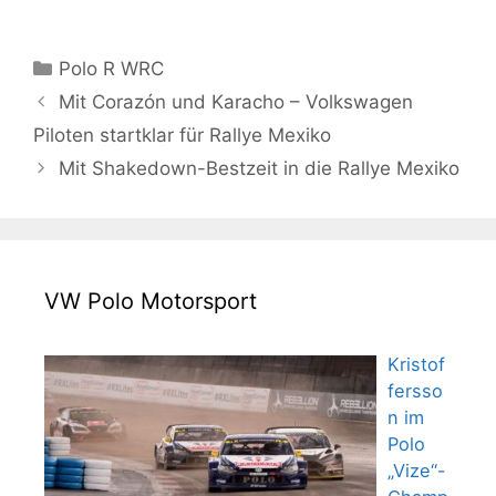
Kategorien
Polo R WRC
Mit Corazón und Karacho – Volkswagen
Piloten startklar für Rallye Mexiko
Mit Shakedown-Bestzeit in die Rallye Mexiko
VW Polo Motorsport
Kristof
fersso
n im
Polo
„Vize“-