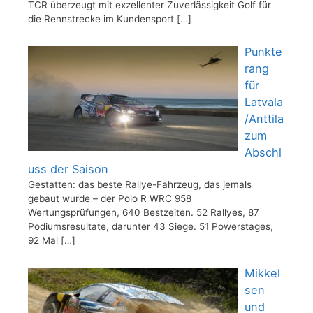
TCR überzeugt mit exzellenter Zuverlässigkeit Golf für
die Rennstrecke im Kundensport
[…]
Punkte
rang
für
Latvala
/Anttila
zum
Abschl
uss der Saison
Gestatten: das beste Rallye-Fahrzeug, das jemals
gebaut wurde – der Polo R WRC 958
Wertungsprüfungen, 640 Bestzeiten. 52 Rallyes, 87
Podiumsresultate, darunter 43 Siege. 51 Powerstages,
92 Mal
[…]
Mikkel
sen
und