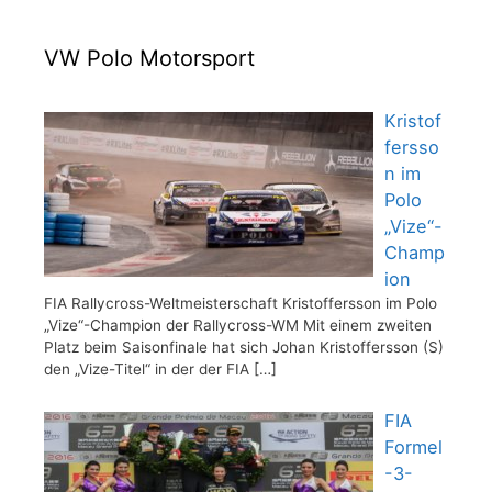
VW Polo Motorsport
Kristof
fersso
n im
Polo
„Vize“-
Champ
ion
FIA Rallycross-Weltmeisterschaft Kristoffersson im Polo
„Vize“-Champion der Rallycross-WM Mit einem zweiten
Platz beim Saisonfinale hat sich Johan Kristoffersson (S)
den „Vize-Titel“ in der der FIA
[…]
FIA
Formel
-3-