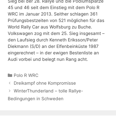
Sieg bei der 28. Rallye und die Podiumsplätze
45 und 46 seit dem Einstieg mit dem Polo R
WRC im Januar 2013. Seither schlagen 361
Prüfungsbestzeiten von 521 möglichen für das
World Rally Car aus Wolfsburg zu Buche.
Volkswagen zog mit dem 25. Sieg insgesamt –
den Laufsieg durch Kenneth Eriksson/Peter
Diekmann (S/D) an der Elfenbeinküste 1987
eingerechnet – in der ewigen Bestenliste an
Audi vorbei und belegt nun Rang acht.
Kategorien
Polo R WRC
Dreikampf ohne Kompromisse
WinterThunderland – tolle Rallye-
Bedingungen in Schweden