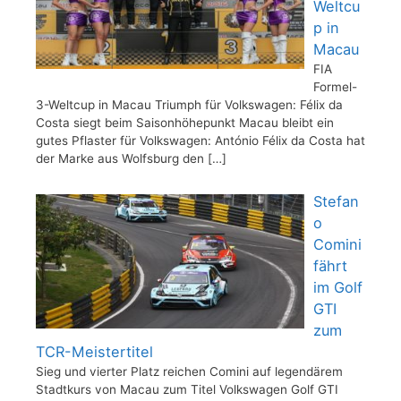
Weltcu
p in
Macau
FIA
Formel-
3-Weltcup in Macau Triumph für Volkswagen: Félix da
Costa siegt beim Saisonhöhepunkt Macau bleibt ein
gutes Pflaster für Volkswagen: António Félix da Costa hat
der Marke aus Wolfsburg den
[…]
Stefan
o
Comini
fährt
im Golf
GTI
zum
TCR-Meistertitel
Sieg und vierter Platz reichen Comini auf legendärem
Stadtkurs von Macau zum Titel Volkswagen Golf GTI