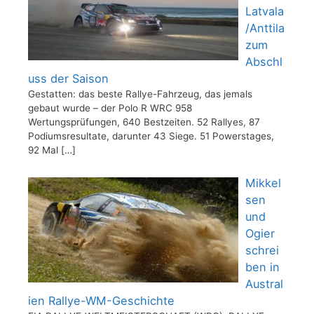
Latvala
/Anttila
zum
Abschl
uss der Saison
Gestatten: das beste Rallye-Fahrzeug, das jemals
gebaut wurde – der Polo R WRC 958
Wertungsprüfungen, 640 Bestzeiten. 52 Rallyes, 87
Podiumsresultate, darunter 43 Siege. 51 Powerstages,
92 Mal
[…]
Mikkel
sen
und
Ogier
schrei
ben in
Austral
ien Rallye-WM-Geschichte