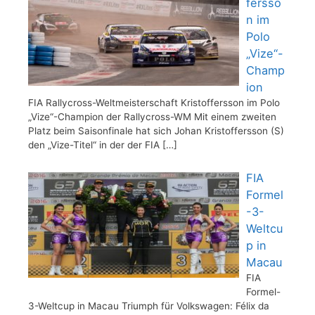
fersso
n im
Polo
„Vize“-
Champ
ion
FIA Rallycross-Weltmeisterschaft Kristoffersson im Polo
„Vize“-Champion der Rallycross-WM Mit einem zweiten
Platz beim Saisonfinale hat sich Johan Kristoffersson (S)
den „Vize-Titel“ in der der FIA
[…]
FIA
Formel
-3-
Weltcu
p in
Macau
FIA
Formel-
3-Weltcup in Macau Triumph für Volkswagen: Félix da