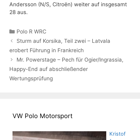
Andersson (N/S, Citroën) weiter auf insgesamt
28 aus.
Kategorien
Polo R WRC
Sturm auf Korsika, Teil zwei – Latvala
erobert Führung in Frankreich
Mr. Powerstage – Pech für Ogier/Ingrassia,
Happy-End auf abschließender
Wertungsprüfung
VW Polo Motorsport
Kristof