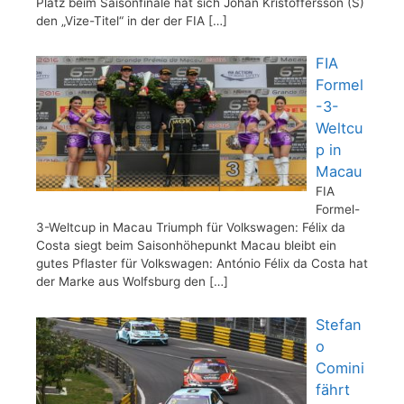
Platz beim Saisonfinale hat sich Johan Kristoffersson (S)
den „Vize-Titel“ in der der FIA
[…]
FIA
Formel
-3-
Weltcu
p in
Macau
FIA
Formel-
3-Weltcup in Macau Triumph für Volkswagen: Félix da
Costa siegt beim Saisonhöhepunkt Macau bleibt ein
gutes Pflaster für Volkswagen: António Félix da Costa hat
der Marke aus Wolfsburg den
[…]
Stefan
o
Comini
fährt