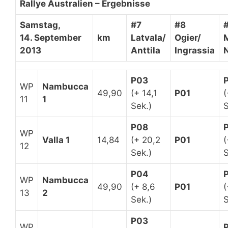
Rallye Australien – Ergebnisse
Samstag,
#7
#8
14. September
km
Latvala/
Ogier/
2013
Anttila
Ingrassia
P03
WP
Nambucca
49,90
(+ 14,1
P01
(
11
1
Sek.)
S
P08
WP
Valla 1
14,84
(+ 20,2
P01
(
12
Sek.)
S
P04
WP
Nambucca
49,90
(+ 8,6
P01
(
13
2
Sek.)
S
P03
WP