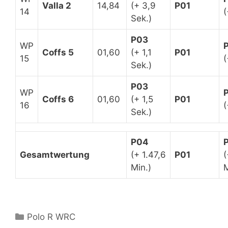
Valla 2
14,84
(+ 3,9
P01
14
(
Sek.)
P03
WP
Coffs 5
01,60
(+ 1,1
P01
15
(
Sek.)
P03
WP
Coffs 6
01,60
(+ 1,5
P01
16
(
Sek.)
P04
Gesamtwertung
(+ 1.47,6
P01
(
Min.)
M
Kategorien
Polo R WRC