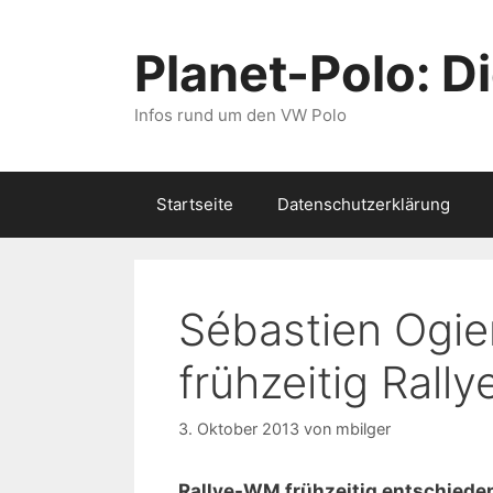
Zum
Inhalt
Planet-Polo: D
springen
Infos rund um den VW Polo
Startseite
Datenschutzerklärung
Sébastien Ogier
frühzeitig Rall
3. Oktober 2013
von
mbilger
Rallye-WM frühzeitig entschieden