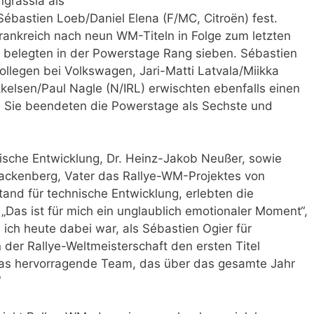
ngrassia als
ébastien Loeb/Daniel Elena (F/MC, Citroën) fest.
Frankreich nach neun WM-Titeln in Folge zum letzten
ie belegten in der Powerstage Rang sieben. Sébastien
ollegen bei Volkswagen, Jari-Matti Latvala/Miikka
kkelsen/Paul Nagle (N/IRL) erwischten ebenfalls einen
ch. Sie beendeten die Powerstage als Sechste und
ische Entwicklung, Dr. Heinz-Jakob Neußer, sowie
ackenberg, Vater das Rallye-WM-Projektes von
tand für technische Entwicklung, erlebten die
 „Das ist für mich ein unglaublich emotionaler Moment“,
s ich heute dabei war, als Sébastien Ogier für
 der Rallye-Weltmeisterschaft den ersten Titel
das hervorragende Team, das über das gesamte Jahr
“