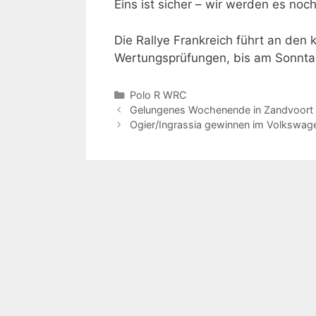
Eins ist sicher – wir werden es noc
Die Rallye Frankreich führt an de
Wertungsprüfungen, bis am Sonntag
Kategorien
Polo R WRC
Gelungenes Wochenende in Zandvoort
Ogier/Ingrassia gewinnen im Volkswag