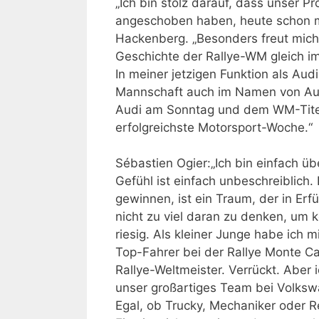
„Ich bin stolz darauf, dass unser P
angeschoben haben, heute schon mit
Hackenberg. „Besonders freut mich,
Geschichte der Rallye-WM gleich im
In meiner jetzigen Funktion als A
Mannschaft auch im Namen von Aud
Audi am Sonntag und dem WM-Titel 
erfolgreichste Motorsport-Woche.“
Sébastien Ogier:„Ich bin einfach ü
Gefühl ist einfach unbeschreiblich.
gewinnen, ist ein Traum, der in Erf
nicht zu viel daran zu denken, um k
riesig. Als kleiner Junge habe ich
Top-Fahrer bei der Rallye Monte Car
Rallye-Weltmeister. Verrückt. Aber 
unser großartiges Team bei Volksw
Egal, ob Trucky, Mechaniker oder R