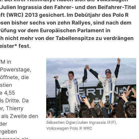
ulien Ingrassia den Fahrer- und den Beifahrer-Titel
ft (WRC) 2013 gesichert. Im Debütjahr des Polo R
en bisher sechs von zehn Rallyes, sind nach dem
üfung vor dem Europäischen Parlament in
ch nicht mehr von der Tabellenspitze zu verdrängen
ister* fest.
WM in
 Powerstage,
öffnete, die
stien
e 4,55
s Dritte. Da
r, Thierry
, als Zweite den
Sébastien Ogier/Julien Ingrassia (F/F),
der
Volkswagen Polo R WRC
ergeben