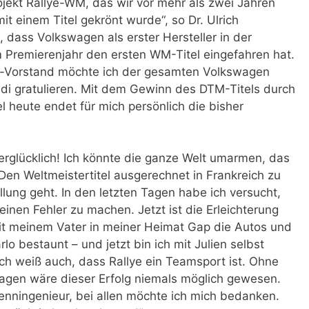
rojekt Rallye-WM, das wir vor mehr als zwei Jahren
 einem Titel gekrönt wurde“, so Dr. Ulrich
 dass Volkswagen als erster Hersteller in der
 Premierenjahr den ersten WM-Titel eingefahren hat.
udi-Vorstand möchte ich der gesamten Volkswagen
i gratulieren. Mit dem Gewinn des DTM-Titels durch
heute endet für mich persönlich die bisher
berglücklich! Ich könnte die ganze Welt umarmen, das
 Den Weltmeistertitel ausgerechnet in Frankreich zu
üllung geht. In den letzten Tagen habe ich versucht,
einen Fehler zu machen. Jetzt ist die Erleichterung
 mit meinem Vater in meiner Heimat Gap die Autos und
lo bestaunt – und jetzt bin ich mit Julien selbst
ich weiß auch, dass Rallye ein Teamsport ist. Ohne
agen wäre dieser Erfolg niemals möglich gewesen.
enningenieur, bei allen möchte ich mich bedanken.