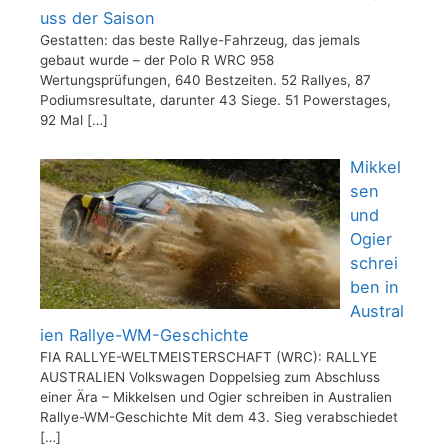
uss der Saison
Gestatten: das beste Rallye-Fahrzeug, das jemals
gebaut wurde – der Polo R WRC 958
Wertungsprüfungen, 640 Bestzeiten. 52 Rallyes, 87
Podiumsresultate, darunter 43 Siege. 51 Powerstages,
92 Mal
[…]
Mikkel
sen
und
Ogier
schrei
ben in
Austral
ien Rallye-WM-Geschichte
FIA RALLYE-WELTMEISTERSCHAFT (WRC): RALLYE
AUSTRALIEN Volkswagen Doppelsieg zum Abschluss
einer Ära – Mikkelsen und Ogier schreiben in Australien
Rallye-WM-Geschichte Mit dem 43. Sieg verabschiedet
[…]