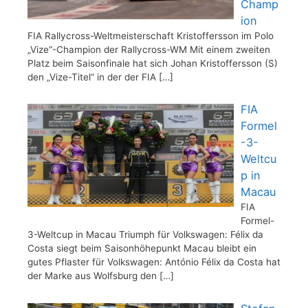
Champ
ion
FIA Rallycross-Weltmeisterschaft Kristoffersson im Polo
„Vize“-Champion der Rallycross-WM Mit einem zweiten
Platz beim Saisonfinale hat sich Johan Kristoffersson (S)
den „Vize-Titel“ in der der FIA
[…]
FIA
Formel
-3-
Weltcu
p in
Macau
FIA
Formel-
3-Weltcup in Macau Triumph für Volkswagen: Félix da
Costa siegt beim Saisonhöhepunkt Macau bleibt ein
gutes Pflaster für Volkswagen: António Félix da Costa hat
der Marke aus Wolfsburg den
[…]