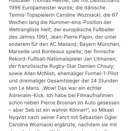
Fußballer Thomas Helmer, der mit Deutschland
1996 Europameister wurde; die dänische
Tennis-Topspielerin Caroline Wozniacki, die 67
Wochen lang die Nummer-eins-Position der
Weltrangliste hielt; der europäische Fußballer
des Jahres 1991, Jean-Pierre Papin, der unter
anderem für den AC Mailand, Bayern München,
Marseille und Bordeaux spielte; der finnische
Rekord-Fußball-Nationalspieler Jari Litmanen;
der französische Rugby-Star Damien Chouly;
sowie Allan McNish, ehemaliger Formel-1-Pilot
und dreimaliger Gesamtsieger der 24 Stunden
von Le Mans. „Wow! Das war ein echter
Adrenalin-Kick. Ich habe bei Filmaufnahmen
schon neben Pierce Brosnan im Auto gesessen
– aber Seb ist ein wahrer Könner!“, so Mikael
Nyqvist nach seiner Fahrt mit Sébastien Ogier.
Caroline Wozniacki ergänzte, nachdem sie mit