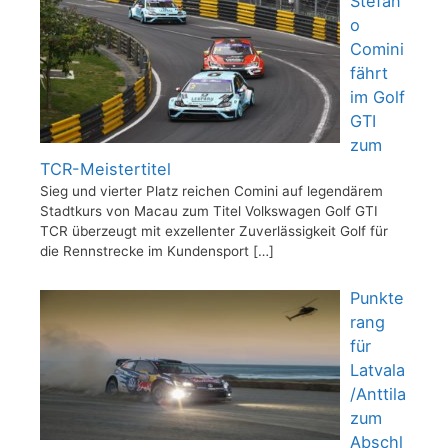
Stefan
o
Comini
fährt
im Golf
GTI
zum
TCR-Meistertitel
Sieg und vierter Platz reichen Comini auf legendärem
Stadtkurs von Macau zum Titel Volkswagen Golf GTI
TCR überzeugt mit exzellenter Zuverlässigkeit Golf für
die Rennstrecke im Kundensport
[…]
Punkte
rang
für
Latvala
/Anttila
zum
Abschl