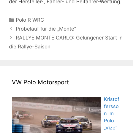
der Hersteller-, Fahrer- und Beifahrer-Wertung.
Kategorien
Polo R WRC
Probelauf für die „Monte“
RALLYE MONTE CARLO: Gelungener Start in
die Rallye-Saison
VW Polo Motorsport
Kristof
fersso
n im
Polo
„Vize“-