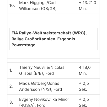
Mark Higgings/Carl
+ 13:21,0
10.
Williamson (GB/GB)
Min.
FIA Rallye-Weltmeisterschaft (WRC),
Rallye Großbritannien, Ergebnis
Powerstage
Thierry Neuville/Nicolas
4:18,0
1.
Gilsoul (B/B), Ford
Min.
Mads Østberg/Jonas
+ 0,5
2.
Andersson (N/S), Ford
Sek.
Evgeny Novikov/Ilka Minor
+ 0,5
3.
(RUS/A), Ford
Sek.