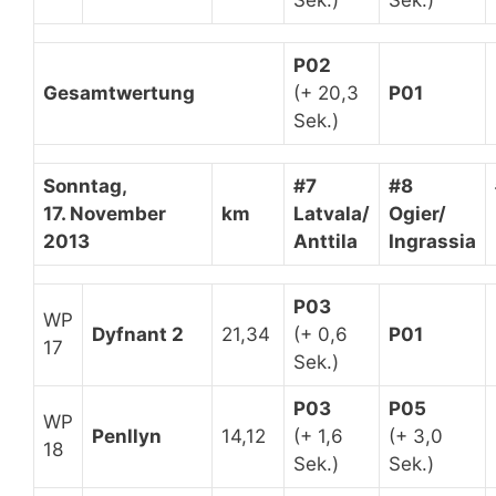
Sek.)
Sek.)
P02
Gesamtwertung
(+ 20,3
P01
Sek.)
Sonntag,
#7
#8
17. November
km
Latvala/
Ogier/
2013
Anttila
Ingrassia
P03
WP
Dyfnant 2
21,34
(+ 0,6
P01
17
Sek.)
P03
P05
WP
Penllyn
14,12
(+ 1,6
(+ 3,0
18
Sek.)
Sek.)