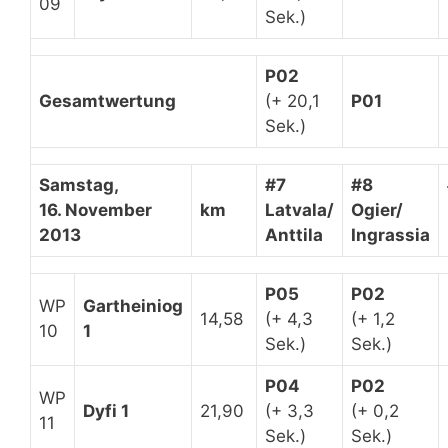
09
Sek.)
P02
Gesamtwertung
(+ 20,1
P01
Sek.)
Samstag,
#7
#8
16. November
km
Latvala/
Ogier/
2013
Anttila
Ingrassia
P05
P02
WP
Gartheiniog
14,58
(+ 4,3
(+ 1,2
10
1
Sek.)
Sek.)
P04
P02
WP
Dyfi 1
21,90
(+ 3,3
(+ 0,2
11
Sek.)
Sek.)