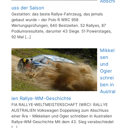
Abschl
uss der Saison
Gestatten: das beste Rallye-Fahrzeug, das jemals
gebaut wurde – der Polo R WRC 958
Wertungsprüfungen, 640 Bestzeiten. 52 Rallyes, 87
Podiumsresultate, darunter 43 Siege. 51 Powerstages,
92 Mal
[…]
Mikkel
sen
und
Ogier
schrei
ben in
Austral
ien Rallye-WM-Geschichte
FIA RALLYE-WELTMEISTERSCHAFT (WRC): RALLYE
AUSTRALIEN Volkswagen Doppelsieg zum Abschluss
einer Ära – Mikkelsen und Ogier schreiben in Australien
Rallye-WM-Geschichte Mit dem 43. Sieg verabschiedet
[…]