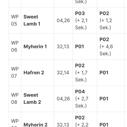
Sek.)
P03
P02
WP
Sweet
04,26
(+ 2,1
(+ 1,2
05
Lamb 1
Sek.)
Sek.)
P02
WP
Myherin 1
32,13
P01
(+ 4,6
06
Sek.)
P02
WP
Hafren 2
32,14
(+ 1,7
P01
07
Sek.)
P04
WP
Sweet
04,26
(+ 2,7
P01
08
Lamb 2
Sek.)
P02
WP
Myherin 2
32,13
(+ 2,2
P01