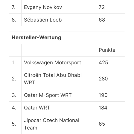
7.
Evgeny Novikov
72
8.
Sébastien Loeb
68
Hersteller-Wertung
Punkte
1.
Volkswagen Motorsport
425
Citroën Total Abu Dhabi
2.
280
WRT
3.
Qatar M-Sport WRT
190
4.
Qatar WRT
184
Jipocar Czech National
5.
65
Team