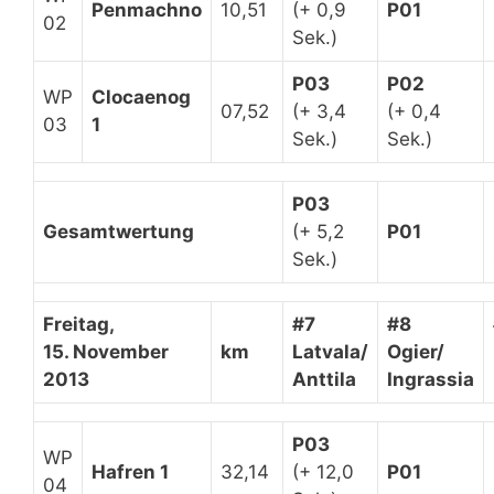
Penmachno
10,51
(+ 0,9
P01
02
Sek.)
P03
P02
WP
Clocaenog
07,52
(+ 3,4
(+ 0,4
03
1
Sek.)
Sek.)
P03
Gesamtwertung
(+ 5,2
P01
Sek.)
Freitag,
#7
#8
15. November
km
Latvala/
Ogier/
2013
Anttila
Ingrassia
P03
WP
Hafren 1
32,14
(+ 12,0
P01
04