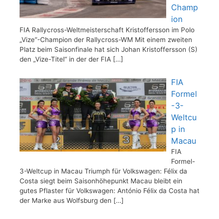
Champ
ion
FIA Rallycross-Weltmeisterschaft Kristoffersson im Polo
„Vize“-Champion der Rallycross-WM Mit einem zweiten
Platz beim Saisonfinale hat sich Johan Kristoffersson (S)
den „Vize-Titel“ in der der FIA
[…]
FIA
Formel
-3-
Weltcu
p in
Macau
FIA
Formel-
3-Weltcup in Macau Triumph für Volkswagen: Félix da
Costa siegt beim Saisonhöhepunkt Macau bleibt ein
gutes Pflaster für Volkswagen: António Félix da Costa hat
der Marke aus Wolfsburg den
[…]