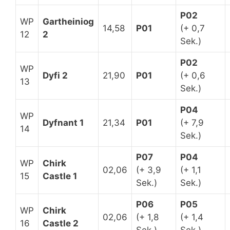
P02
WP
Gartheiniog
14,58
P01
(+ 0,7
12
2
Sek.)
P02
WP
Dyfi 2
21,90
P01
(+ 0,6
13
Sek.)
P04
WP
Dyfnant 1
21,34
P01
(+ 7,9
14
Sek.)
P07
P04
WP
Chirk
02,06
(+ 3,9
(+ 1,1
15
Castle 1
Sek.)
Sek.)
P06
P05
WP
Chirk
02,06
(+ 1,8
(+ 1,4
16
Castle 2