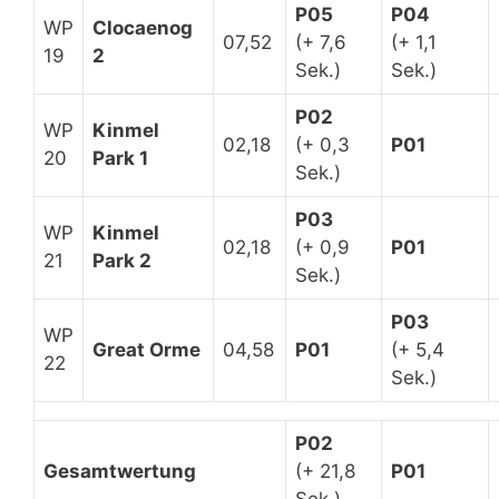
P05
P04
WP
Clocaenog
07,52
(+ 7,6
(+ 1,1
19
2
Sek.)
Sek.)
P02
WP
Kinmel
02,18
(+ 0,3
P01
20
Park 1
Sek.)
P03
WP
Kinmel
02,18
(+ 0,9
P01
21
Park 2
Sek.)
P03
WP
Great Orme
04,58
P01
(+ 5,4
22
Sek.)
P02
Gesamtwertung
(+ 21,8
P01