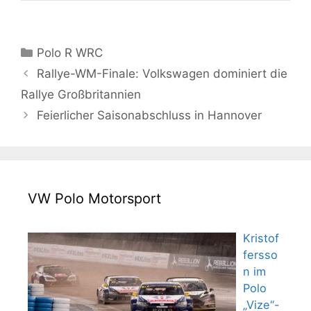
Kategorien
Polo R WRC
Rallye-WM-Finale: Volkswagen dominiert die
Rallye Großbritannien
Feierlicher Saisonabschluss in Hannover
VW Polo Motorsport
Kristof
fersso
n im
Polo
„Vize“-