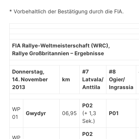
* Vorbehaltlich der Bestätigung durch die FIA.
FIA Rallye-Weltmeisterschaft (WRC),
Rallye Großbritannien – Ergebnisse
Donnerstag,
#7
#8
14. November
km
Latvala/
Ogier/
2013
Anttila
Ingrassia
P02
WP
Gwydyr
06,95
(+ 1,3
P01
01
Sek.)
P02
WP