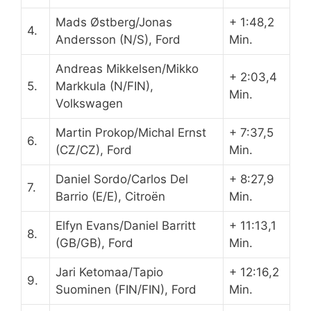
Mads Østberg/Jonas
+ 1:48,2
4.
Andersson (N/S), Ford
Min.
Andreas Mikkelsen/Mikko
+ 2:03,4
5.
Markkula (N/FIN),
Min.
Volkswagen
Martin Prokop/Michal Ernst
+ 7:37,5
6.
(CZ/CZ), Ford
Min.
Daniel Sordo/Carlos Del
+ 8:27,9
7.
Barrio (E/E), Citroën
Min.
Elfyn Evans/Daniel Barritt
+ 11:13,1
8.
(GB/GB), Ford
Min.
Jari Ketomaa/Tapio
+ 12:16,2
9.
Suominen (FIN/FIN), Ford
Min.