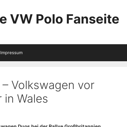
ie VW Polo Fanseite
Impressum
s – Volkswagen vor
r in Wales
lkswagen Duos bei der Rallye Großbritannien