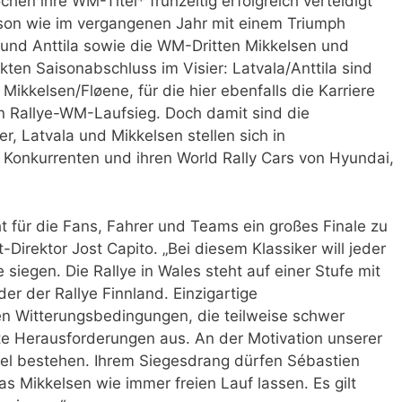
chen ihre WM-Titel* frühzeitig erfolgreich verteidigt
ison wie im vergangenen Jahr mit einem Triumph
nd Anttila sowie die WM-Dritten Mikkelsen und
ten Saisonabschluss im Visier: Latvala/Anttila sind
, Mikkelsen/Fløene, für die hier ebenfalls die Karriere
en Rallye-WM-Laufsieg. Doch damit sind die
er, Latvala und Mikkelsen stellen sich in
n Konkurrenten und ihren World Rally Cars von Hyundai,
ht für die Fans, Fahrer und Teams ein großes Finale zu
irektor Jost Capito. „Bei diesem Klassiker will jeder
 siegen. Die Rallye in Wales steht auf einer Stufe mit
er der Rallye Finnland. Einzigartige
en Witterungsbedingungen, die teilweise schwer
te Herausforderungen aus. An der Motivation unserer
el bestehen. Ihrem Siegesdrang dürfen Sébastien
as Mikkelsen wie immer freien Lauf lassen. Es gilt