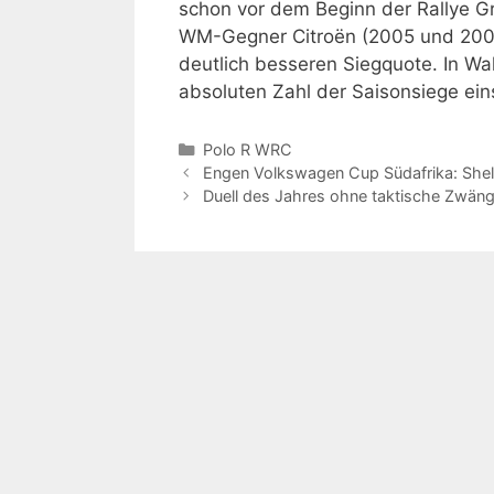
schon vor dem Beginn der Rallye Gr
WM-Gegner Citroën (2005 und 2008)
deutlich besseren Siegquote. In Wa
absoluten Zahl der Saisonsiege ei
Kategorien
Polo R WRC
Engen Volkswagen Cup Südafrika: Shel
Duell des Jahres ohne taktische Zwän