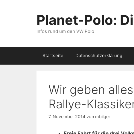
Zum
Inhalt
Planet-Polo: D
springen
Infos rund um den VW Polo
Startseite
Datenschutzerklärung
Wir geben alle
Rallye-Klassike
7. November 2014
von
mbilger
Freie Fahrt für die drei Vo