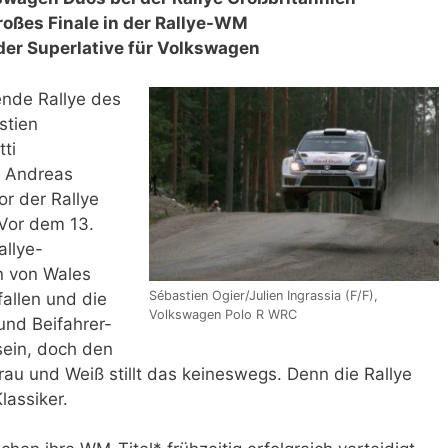
roßes Finale in der Rallye-WM
der Superlative für Volkswagen
ende Rallye des
stien
tti
d Andreas
or der Rallye
 Vor dem 13.
allye-
n von Wales
Sébastien Ogier/Julien Ingrassia (F/F),
llen und die
Volkswagen Polo R WRC
und Beifahrer-
ein, doch den
rau und Weiß stillt das keineswegs. Denn die Rallye
lassiker.