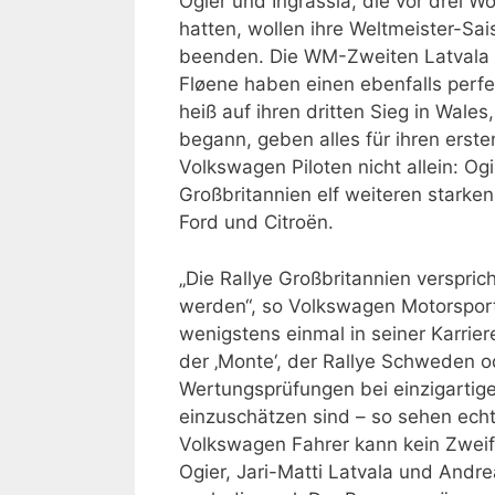
Ogier und Ingrassia, die vor drei Wo
hatten, wollen ihre Weltmeister-Sa
beenden. Die WM-Zweiten Latvala u
Fløene haben einen ebenfalls perfek
heiß auf ihren dritten Sieg in Wales
begann, geben alles für ihren erst
Volkswagen Piloten nicht allein: Ogi
Großbritannien elf weiteren starke
Ford und Citroën.
„Die Rallye Großbritannien verspric
werden“, so Volkswagen Motorsport-D
wenigstens einmal in seiner Karriere
der ‚Monte‘, der Rallye Schweden od
Wertungsprüfungen bei einzigartig
einzuschätzen sind – so sehen ech
Volkswagen Fahrer kann kein Zweif
Ogier, Jari-Matti Latvala und Andre