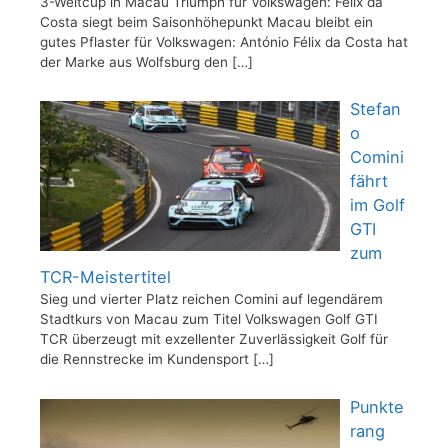
3-Weltcup in Macau Triumph für Volkswagen: Félix da
Costa siegt beim Saisonhöhepunkt Macau bleibt ein
gutes Pflaster für Volkswagen: António Félix da Costa hat
der Marke aus Wolfsburg den
[…]
Stefan
o
Comini
fährt
im Golf
GTI
zum
TCR-Meistertitel
Sieg und vierter Platz reichen Comini auf legendärem
Stadtkurs von Macau zum Titel Volkswagen Golf GTI
TCR überzeugt mit exzellenter Zuverlässigkeit Golf für
die Rennstrecke im Kundensport
[…]
Punkte
rang