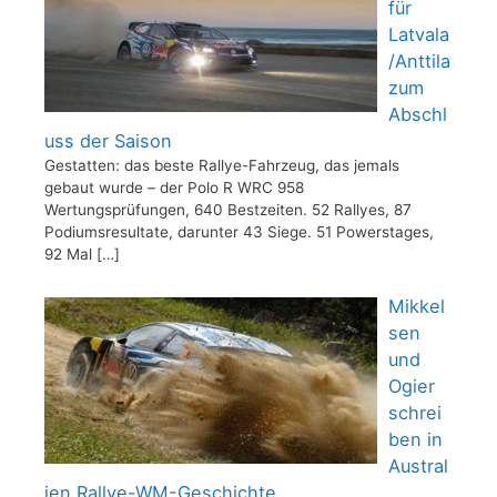
für
Latvala
/Anttila
zum
Abschl
uss der Saison
Gestatten: das beste Rallye-Fahrzeug, das jemals
gebaut wurde – der Polo R WRC 958
Wertungsprüfungen, 640 Bestzeiten. 52 Rallyes, 87
Podiumsresultate, darunter 43 Siege. 51 Powerstages,
92 Mal
[…]
Mikkel
sen
und
Ogier
schrei
ben in
Austral
ien Rallye-WM-Geschichte