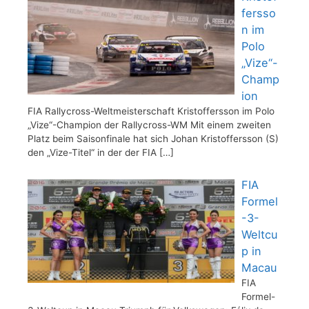
fersso
n im
Polo
„Vize“-
Champ
ion
FIA Rallycross-Weltmeisterschaft Kristoffersson im Polo
„Vize“-Champion der Rallycross-WM Mit einem zweiten
Platz beim Saisonfinale hat sich Johan Kristoffersson (S)
den „Vize-Titel“ in der der FIA
[…]
FIA
Formel
-3-
Weltcu
p in
Macau
FIA
Formel-