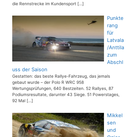
die Rennstrecke im Kundensport
[…]
Punkte
rang
für
Latvala
/Anttila
zum
Abschl
uss der Saison
Gestatten: das beste Rallye-Fahrzeug, das jemals
gebaut wurde – der Polo R WRC 958
Wertungsprüfungen, 640 Bestzeiten. 52 Rallyes, 87
Podiumsresultate, darunter 43 Siege. 51 Powerstages,
92 Mal
[…]
Mikkel
sen
und