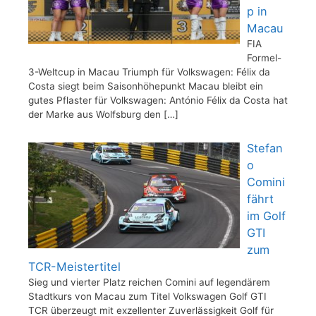
p in
Macau
FIA
Formel-
3-Weltcup in Macau Triumph für Volkswagen: Félix da
Costa siegt beim Saisonhöhepunkt Macau bleibt ein
gutes Pflaster für Volkswagen: António Félix da Costa hat
der Marke aus Wolfsburg den
[…]
Stefan
o
Comini
fährt
im Golf
GTI
zum
TCR-Meistertitel
Sieg und vierter Platz reichen Comini auf legendärem
Stadtkurs von Macau zum Titel Volkswagen Golf GTI
TCR überzeugt mit exzellenter Zuverlässigkeit Golf für