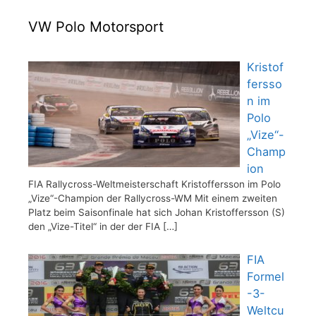
VW Polo Motorsport
Kristof
fersso
n im
Polo
„Vize“-
Champ
ion
FIA Rallycross-Weltmeisterschaft Kristoffersson im Polo
„Vize“-Champion der Rallycross-WM Mit einem zweiten
Platz beim Saisonfinale hat sich Johan Kristoffersson (S)
den „Vize-Titel“ in der der FIA
[…]
FIA
Formel
-3-
Weltcu