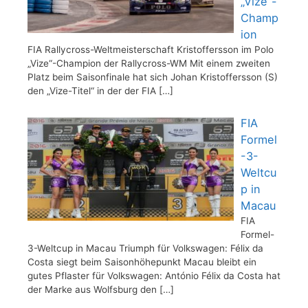
„Vize“-
Champ
ion
FIA Rallycross-Weltmeisterschaft Kristoffersson im Polo
„Vize“-Champion der Rallycross-WM Mit einem zweiten
Platz beim Saisonfinale hat sich Johan Kristoffersson (S)
den „Vize-Titel“ in der der FIA
[…]
FIA
Formel
-3-
Weltcu
p in
Macau
FIA
Formel-
3-Weltcup in Macau Triumph für Volkswagen: Félix da
Costa siegt beim Saisonhöhepunkt Macau bleibt ein
gutes Pflaster für Volkswagen: António Félix da Costa hat
der Marke aus Wolfsburg den
[…]