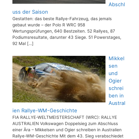
Abschl
uss der Saison
Gestatten: das beste Rallye-Fahrzeug, das jemals
gebaut wurde – der Polo R WRC 958
Wertungsprüfungen, 640 Bestzeiten. 52 Rallyes, 87
Podiumsresultate, darunter 43 Siege. 51 Powerstages,
92 Mal
[…]
Mikkel
sen
und
Ogier
schrei
ben in
Austral
ien Rallye-WM-Geschichte
FIA RALLYE-WELTMEISTERSCHAFT (WRC): RALLYE
AUSTRALIEN Volkswagen Doppelsieg zum Abschluss
einer Ära – Mikkelsen und Ogier schreiben in Australien
Rallye-WM-Geschichte Mit dem 43. Sieg verabschiedet