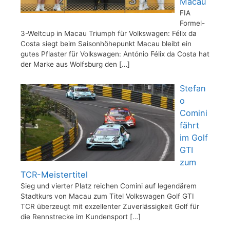
Macau
FIA
Formel-
3-Weltcup in Macau Triumph für Volkswagen: Félix da
Costa siegt beim Saisonhöhepunkt Macau bleibt ein
gutes Pflaster für Volkswagen: António Félix da Costa hat
der Marke aus Wolfsburg den
[…]
Stefan
o
Comini
fährt
im Golf
GTI
zum
TCR-Meistertitel
Sieg und vierter Platz reichen Comini auf legendärem
Stadtkurs von Macau zum Titel Volkswagen Golf GTI
TCR überzeugt mit exzellenter Zuverlässigkeit Golf für
die Rennstrecke im Kundensport
[…]