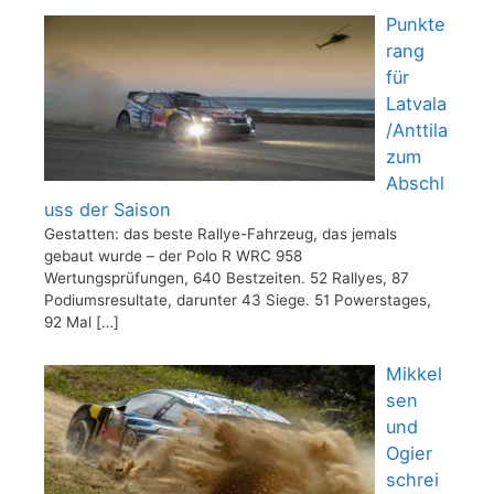
Punkte
rang
für
Latvala
/Anttila
zum
Abschl
uss der Saison
Gestatten: das beste Rallye-Fahrzeug, das jemals
gebaut wurde – der Polo R WRC 958
Wertungsprüfungen, 640 Bestzeiten. 52 Rallyes, 87
Podiumsresultate, darunter 43 Siege. 51 Powerstages,
92 Mal
[…]
Mikkel
sen
und
Ogier
schrei