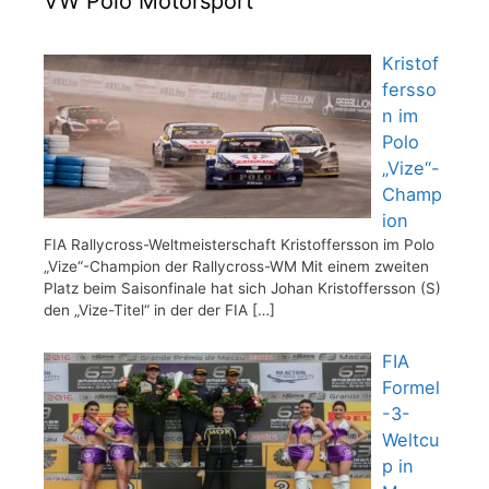
VW Polo Motorsport
Kristof
fersso
n im
Polo
„Vize“-
Champ
ion
FIA Rallycross-Weltmeisterschaft Kristoffersson im Polo
„Vize“-Champion der Rallycross-WM Mit einem zweiten
Platz beim Saisonfinale hat sich Johan Kristoffersson (S)
den „Vize-Titel“ in der der FIA
[…]
FIA
Formel
-3-
Weltcu
p in