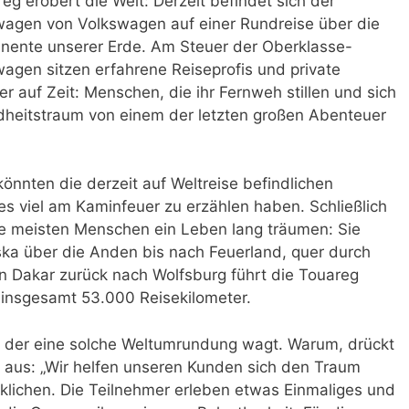
eg erobert die Welt: Derzeit befindet sich der
agen von Volkswagen auf einer Rundreise über die
inente unserer Erde. Am Steuer der Oberklasse-
agen sitzen erfahrene Reiseprofis und private
r auf Zeit: Menschen, die ihr Fernweh stillen und sich
ndheitstraum von einem der letzten großen Abenteuer
nnten die derzeit auf Weltreise befindlichen
s viel am Kaminfeuer zu erzählen haben. Schließlich
e meisten Menschen ein Leben lang träumen: Sie
ska über die Anden bis nach Feuerland, quer durch
on Dakar zurück nach Wolfsburg führt die Touareg
 insgesamt 53.000 Reisekilometer.
r, der eine solche Weltumrundung wagt. Warum, drückt
so aus: „Wir helfen unseren Kunden sich den Traum
rklichen. Die Teilnehmer erleben etwas Einmaliges und