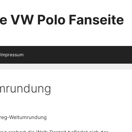
ie VW Polo Fanseite
Impressum
mrundung
uareg-Weltumrundung