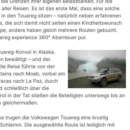
 die Grenzen ihrer eigenen Belastbarkeit. Für die
 aller Reisen. Es ist das erste Mal, dass eine solche
 in den Touareg sitzen – natürlich neben erfahrenen
te, die sich damit nicht selten einen Kindheitswunsch
ppe, andere haben gleich mehrere Routen gebucht.
uareg experience 360° Abenteuer pur.
ouareg-Konvoi in Alaska.
en bewältigt – und der
ie Reise führte von der
tains nach Moab, vorbei am
acas nach La Paz, durch
 schließlich über die
d in der Tat stießen die Beteiligten unterwegs bis an
s gleichermaßen.
se trugen die Volkswagen Touareg eine krustig
Schlamm. Die ausgewählte Route ist lediglich mit