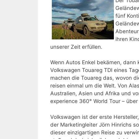
Der Touar
Geländew
fünf Kont
Geländew
Abenteure
ihren Ki
unserer Zeit erfüllen.
Wenn Autos Enkel bekämen, dann kö
Volkswagen Touareg TDI eines Tage
machen die Touareg das, wovon di
reisen einmal um die Welt. Von Ala
Australien, Asien und Afrika und v
experience 360° World Tour – über
Volkswagen ist der erste Herstelle
der Marketingleiter Jörn Hinrichs 
dieser einzigartigen Reise zu verwi