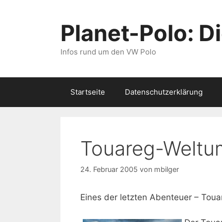
Zum
Inhalt
Planet-Polo: D
springen
Infos rund um den VW Polo
Startseite
Datenschutzerklärung
Touareg-Weltu
24. Februar 2005
von
mbilger
Eines der letzten Abenteuer – To