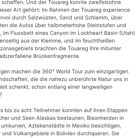
 schaffen. Und der Touareg konnte zweifelsohne
ieser Art gehört: Im Rahmen der Touareg experience
onvoi durch Salzwüsten, Sand und Schlamm, über
erten die Autos über halbmeterhohe Steinstufen und
, im Flussbett eines Canyon im Lockheart Basin (Utah)
genseitig aus der Klemme, und im feuchtheißen
zonasgebiets brachten die Touareg ihre mitunter
halbzerfallene Brückenfragmente.
ngen machen die 360° World Tour zum einzigartigen
andschaften, die die nahezu unberührte Natur uns in
lt schenkt, schon entlang einer langweiligen
?
ls bis zu acht Teilnehmer konnten auf ihren Etappen
scher und Seen Alaskas bestaunen, Bisonherden in
umkurven, Aztekenstädte in Mexiko besichtigen,
 und Vulkangebiete in Bolivien durchqueren. Sie