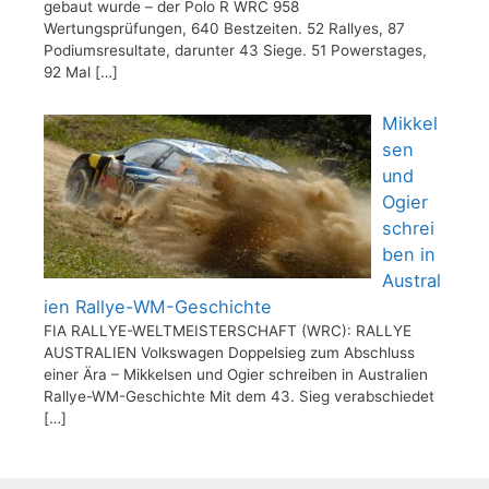
gebaut wurde – der Polo R WRC 958
Wertungsprüfungen, 640 Bestzeiten. 52 Rallyes, 87
Podiumsresultate, darunter 43 Siege. 51 Powerstages,
92 Mal
[…]
Mikkel
sen
und
Ogier
schrei
ben in
Austral
ien Rallye-WM-Geschichte
FIA RALLYE-WELTMEISTERSCHAFT (WRC): RALLYE
AUSTRALIEN Volkswagen Doppelsieg zum Abschluss
einer Ära – Mikkelsen und Ogier schreiben in Australien
Rallye-WM-Geschichte Mit dem 43. Sieg verabschiedet
[…]