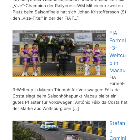
„Vize“-Champion der Rallycross-WM Mit einem zweiten
Platz beim Saisonfinale hat sich Johan Kristoffersson (S)
den „Vize-Titel“ in der der FIA
[…]
FIA
Formel
-3-
Weltcu
p in
Macau
FIA
Formel-
3-Weltcup in Macau Triumph für Volkswagen: Félix da
Costa siegt beim Saisonhöhepunkt Macau bleibt ein
gutes Pflaster für Volkswagen: António Félix da Costa hat
der Marke aus Wolfsburg den
[…]
Stefan
o
Comini