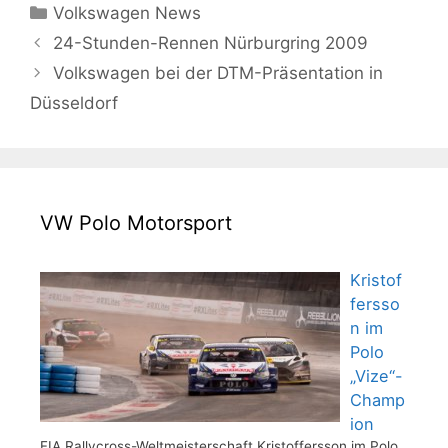
Kategorien
Volkswagen News
24-Stunden-Rennen Nürburgring 2009
Volkswagen bei der DTM-Präsentation in
Düsseldorf
VW Polo Motorsport
Kristof
fersso
n im
Polo
„Vize“-
Champ
ion
FIA Rallycross-Weltmeisterschaft Kristoffersson im Polo