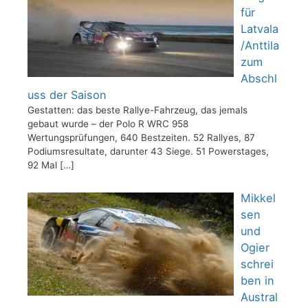
für
Latvala
/Anttila
zum
Abschl
uss der Saison
Gestatten: das beste Rallye-Fahrzeug, das jemals
gebaut wurde – der Polo R WRC 958
Wertungsprüfungen, 640 Bestzeiten. 52 Rallyes, 87
Podiumsresultate, darunter 43 Siege. 51 Powerstages,
92 Mal
[…]
Mikkel
sen
und
Ogier
schrei
ben in
Austral