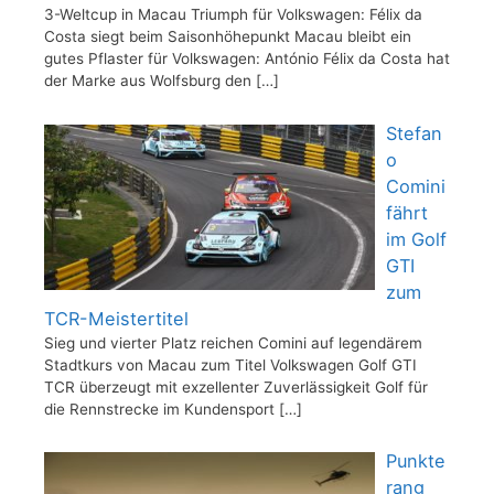
3-Weltcup in Macau Triumph für Volkswagen: Félix da
Costa siegt beim Saisonhöhepunkt Macau bleibt ein
gutes Pflaster für Volkswagen: António Félix da Costa hat
der Marke aus Wolfsburg den
[…]
Stefan
o
Comini
fährt
im Golf
GTI
zum
TCR-Meistertitel
Sieg und vierter Platz reichen Comini auf legendärem
Stadtkurs von Macau zum Titel Volkswagen Golf GTI
TCR überzeugt mit exzellenter Zuverlässigkeit Golf für
die Rennstrecke im Kundensport
[…]
Punkte
rang