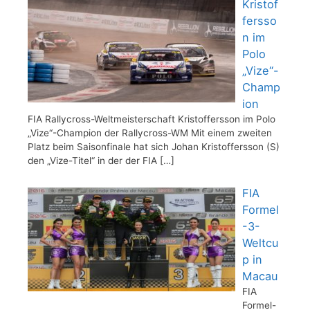
Kristof
fersso
n im
Polo
„Vize“-
Champ
ion
FIA Rallycross-Weltmeisterschaft Kristoffersson im Polo
„Vize“-Champion der Rallycross-WM Mit einem zweiten
Platz beim Saisonfinale hat sich Johan Kristoffersson (S)
den „Vize-Titel“ in der der FIA
[…]
FIA
Formel
-3-
Weltcu
p in
Macau
FIA
Formel-