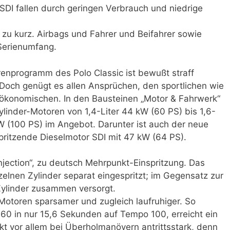
DI fallen durch geringen Verbrauch und niedrige
 zu kurz. Airbags und Fahrer und Beifahrer sowie
Serienumfang.
enprogramm des Polo Classic ist bewußt straff
 Doch genügt es allen Ansprüchen, den sportlichen wie
ökonomischen. In den Bausteinen „Motor & Fahrwerk“
ylinder-Motoren von 1,4-Liter 44 kW (60 PS) bis 1,6-
kW (100 PS) im Angebot. Darunter ist auch der neue
spritzende Dieselmotor SDI mit 47 kW (64 PS).
-Injection“, zu deutsch Mehrpunkt-Einspritzung. Das
nzelnen Zylinder separat eingespritzt; im Gegensatz zur
 Zylinder zusammen versorgt.
Motoren sparsamer und zugleich laufruhiger. So
 60 in nur 15,6 Sekunden auf Tempo 100, erreicht ein
t vor allem bei Überholmanövern antrittsstark, denn