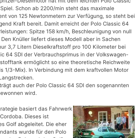
pritzer-Dieselmotor hat mit dem leichten Polo Classic
 Spiel. Schon ab 2200/min steht das maximale
t von 125 Newtonmetern zur Verfügung, so steht bei
d Kraft bereit. Damit erreicht der Polo Classic 64
rleistungen: Spitze 158 km/h, Beschleunigung von null
Den Knüller liefert dieses Modell aber in Sachen
 3,7 Litern Dieselkraftstoff pro 100 Kilometer bei
sic 64 SDI der Verbrauchsprimus in der Volkswagen-
tstofftank ermöglicht so eine theoretische Reichweite
is 1/3-Mix). In Verbindung mit dem kraftvollen Motor
 Langstrecken.
trägt auch der Polo Classic 64 SDI den sogenannten
 gewonnen wird.
rategie basiert das Fahrwerk
Cordoba. Dieses ist
 Golf abgeleitet. Die eher
endants wurde für den Polo