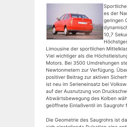
Sportliche
es der Na
geringen 
dynamische
10,7 Seku
Höchstges
Limousine der sportlichen Mittelkl
Viel wichtiger als die Höchstleistu
Motors. Bei 3500 Umdrehungen st
Newtonmetern zur Verfügung. Überh
positiver Beitrag zur aktiven Sich
ist neu im Serieneinsatz bei Volks
auf der Ausnutzung von Druckschw
Abwärtsbewegung des Kolben währ
geöffnete Einlaßventil im Saugrohr f
Die Geometrie des Saugrohrs ist da
sich einstellende Pulsation eine op