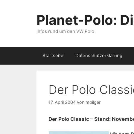
Zum
Inhalt
Planet-Polo: D
springen
Infos rund um den VW Polo
Startseite
Datenschutzerklärung
Der Polo Classi
17. April 2004
von
mbilger
Der Polo Classic – Stand: Novemb