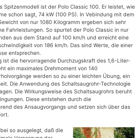
s Spitzenmodell ist der Polo Classic 100. Er leistet, wie
me schon sagt, 74 kW (100 PS). In Vebindung mit dem
Gewicht von nur 1080 Kilogramm ergeben sich sehr
 Fahrleistungen. So spurtet der Polo Classic in nur
nden aus dem Stand auf 100 km/h und erreicht eine
chwindigkeit von 186 km/h. Das sind Werte, die einer
asse entsprechen.
ng ist die hervorragende Durchzugskraft des 1,6-Liter-
eht ein maximales Drehmoment von 140
olvorgänge werden so zu einer leichten Übung, ein
erheit. Die Anwendung des Schaltsaugrohr-Technologie
wagen. Die Wirkungsweise des Schaltsaugrohrs beruht
ingungen. Diese entstehen durch die
end des Ansaugvorgangs und setzen sich über das
ort.
bei so ausgelegt, daß die
timale Versorgung der