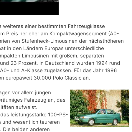
hne weiteres einer bestimmten Fahrzeugklasse
 vom Preis her eher am Kompaktwagenseqment (A0-
Kriterien von Stufenheck-Limousinen der nächsthöheren
at in den Ländern Europas unterschiedliche
ompakten Limousinen mit großem, separaten
 und 23 Prozent. In Deutschland wurden 1994 rund
A0- und A-Klasse zugelassen. Für das Jahr 1996
on europaweit 30.000 Polo Classic an.
agen vor allem jungen
geräumiges Fahrzeug an, das
itäten aufweist.
 das leistungsstarke 100-PS-
n und wesentlich teureren
n. Die beiden anderen