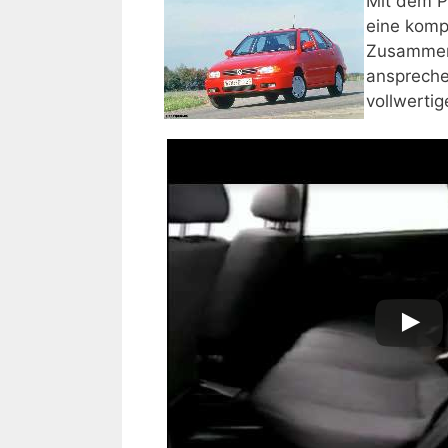
Mit dem P
eine komp
Zusammena
anspreche
vollwerti