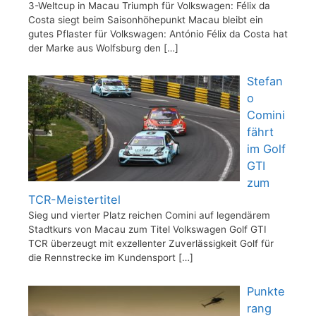
3-Weltcup in Macau Triumph für Volkswagen: Félix da
Costa siegt beim Saisonhöhepunkt Macau bleibt ein
gutes Pflaster für Volkswagen: António Félix da Costa hat
der Marke aus Wolfsburg den
[…]
Stefan
o
Comini
fährt
im Golf
GTI
zum
TCR-Meistertitel
Sieg und vierter Platz reichen Comini auf legendärem
Stadtkurs von Macau zum Titel Volkswagen Golf GTI
TCR überzeugt mit exzellenter Zuverlässigkeit Golf für
die Rennstrecke im Kundensport
[…]
Punkte
rang