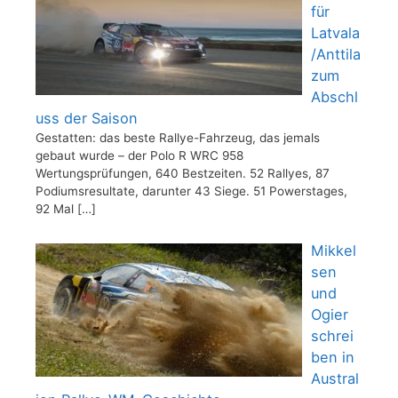
für
Latvala
/Anttila
zum
Abschl
uss der Saison
Gestatten: das beste Rallye-Fahrzeug, das jemals
gebaut wurde – der Polo R WRC 958
Wertungsprüfungen, 640 Bestzeiten. 52 Rallyes, 87
Podiumsresultate, darunter 43 Siege. 51 Powerstages,
92 Mal
[…]
Mikkel
sen
und
Ogier
schrei
ben in
Austral