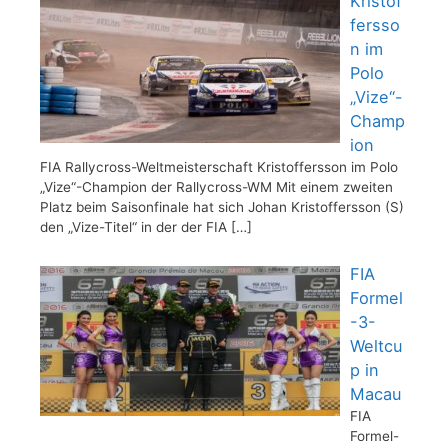
Kristof
fersso
n im
Polo
„Vize“-
Champ
ion
FIA Rallycross-Weltmeisterschaft Kristoffersson im Polo
„Vize“-Champion der Rallycross-WM Mit einem zweiten
Platz beim Saisonfinale hat sich Johan Kristoffersson (S)
den „Vize-Titel“ in der der FIA
[…]
FIA
Formel
-3-
Weltcu
p in
Macau
FIA
Formel-