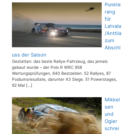
Punkte
rang
für
Latvala
/Anttila
zum
Abschl
uss der Saison
Gestatten: das beste Rallye-Fahrzeug, das jemals
gebaut wurde – der Polo R WRC 958
Wertungsprüfungen, 640 Bestzeiten. 52 Rallyes, 87
Podiumsresultate, darunter 43 Siege. 51 Powerstages,
92 Mal
[…]
Mikkel
sen
und
Ogier
schrei