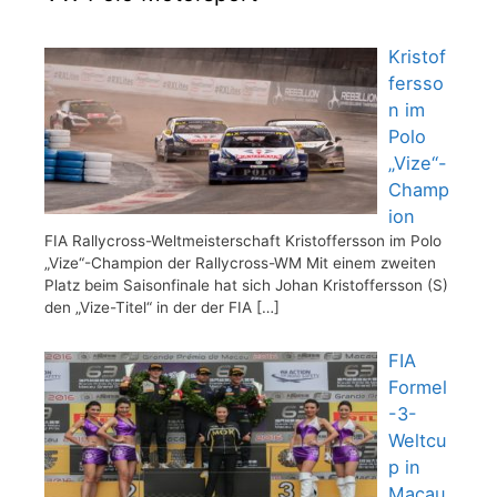
Kristof
fersso
n im
Polo
„Vize“-
Champ
ion
FIA Rallycross-Weltmeisterschaft Kristoffersson im Polo
„Vize“-Champion der Rallycross-WM Mit einem zweiten
Platz beim Saisonfinale hat sich Johan Kristoffersson (S)
den „Vize-Titel“ in der der FIA
[…]
FIA
Formel
-3-
Weltcu
p in
Macau