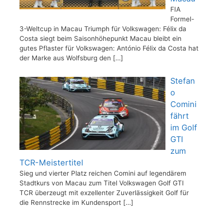
FIA
Formel-
3-Weltcup in Macau Triumph für Volkswagen: Félix da
Costa siegt beim Saisonhöhepunkt Macau bleibt ein
gutes Pflaster für Volkswagen: António Félix da Costa hat
der Marke aus Wolfsburg den
[…]
Stefan
o
Comini
fährt
im Golf
GTI
zum
TCR-Meistertitel
Sieg und vierter Platz reichen Comini auf legendärem
Stadtkurs von Macau zum Titel Volkswagen Golf GTI
TCR überzeugt mit exzellenter Zuverlässigkeit Golf für
die Rennstrecke im Kundensport
[…]