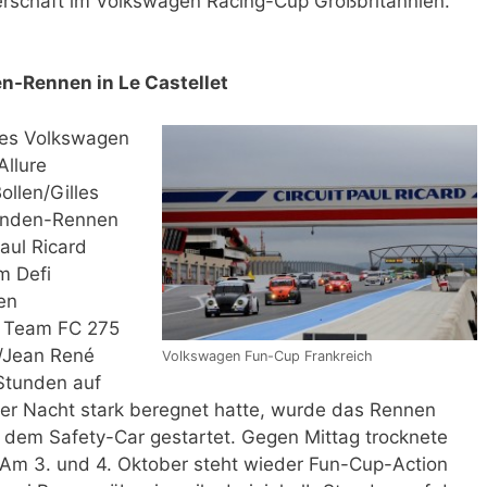
erschaft im Volkswagen Racing-Cup Großbritannien.
n-Rennen in Le Castellet
es Volkswagen
llure
ollen/Gilles
tunden-Rennen
Paul Ricard
m Defi
en
s Team FC 275
n/Jean René
Volkswagen Fun-Cup Frankreich
Stunden auf
der Nacht stark beregnet hatte, wurde das Rennen
 dem Safety-Car gestartet. Gegen Mittag trocknete
 Am 3. und 4. Oktober steht wieder Fun-Cup-Action