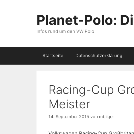
Zum
Inhalt
Planet-Polo: D
springen
Infos rund um den VW Polo
Startseite
Datenschutzerklärung
Racing-Cup Gro
Meister
14. September 2015
von
mbilger
Volkswagen Racing-Cup Großbritan