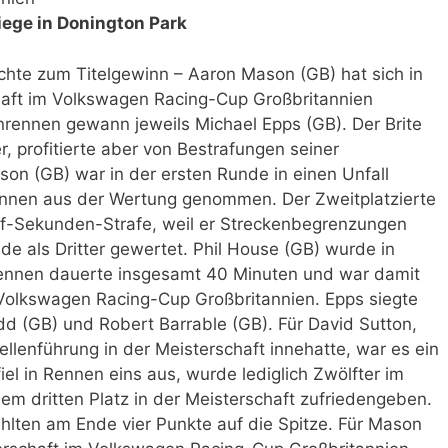
iege in Donington Park
ichte zum Titelgewinn – Aaron Mason (GB) hat sich in
haft im Volkswagen Racing-Cup Großbritannien
onrennen gewann jeweils Michael Epps (GB). Der Brite
r, profitierte aber von Bestrafungen seiner
on (GB) war in der ersten Runde in einen Unfall
nnen aus der Wertung genommen. Der Zweitplatzierte
f-Sekunden-Strafe, weil er Streckenbegrenzungen
e als Dritter gewertet. Phil House (GB) wurde in
Rennen dauerte insgesamt 40 Minuten und war damit
 Volkswagen Racing-Cup Großbritannien. Epps siegte
d (GB) und Robert Barrable (GB). Für David Sutton,
llenführung in der Meisterschaft innehatte, war es ein
el in Rennen eins aus, wurde lediglich Zwölfter im
em dritten Platz in der Meisterschaft zufriedengeben.
hlten am Ende vier Punkte auf die Spitze. Für Mason