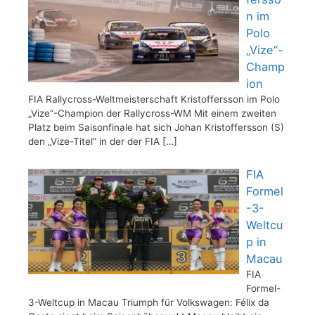
n im
Polo
„Vize“-
Champ
ion
FIA Rallycross-Weltmeisterschaft Kristoffersson im Polo
„Vize“-Champion der Rallycross-WM Mit einem zweiten
Platz beim Saisonfinale hat sich Johan Kristoffersson (S)
den „Vize-Titel“ in der der FIA
[…]
FIA
Formel
-3-
Weltcu
p in
Macau
FIA
Formel-
3-Weltcup in Macau Triumph für Volkswagen: Félix da