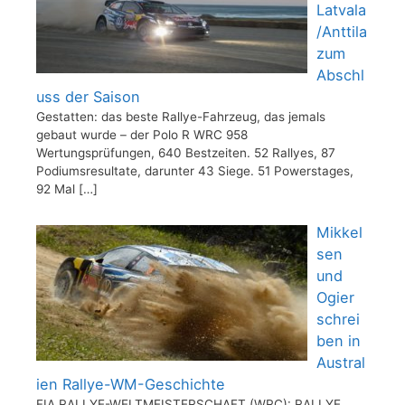
Latvala
/Anttila
zum
Abschl
uss der Saison
Gestatten: das beste Rallye-Fahrzeug, das jemals
gebaut wurde – der Polo R WRC 958
Wertungsprüfungen, 640 Bestzeiten. 52 Rallyes, 87
Podiumsresultate, darunter 43 Siege. 51 Powerstages,
92 Mal
[…]
Mikkel
sen
und
Ogier
schrei
ben in
Austral
ien Rallye-WM-Geschichte
FIA RALLYE-WELTMEISTERSCHAFT (WRC): RALLYE