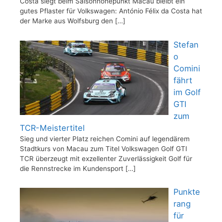
Costa siegt beim Saisonhöhepunkt Macau bleibt ein
gutes Pflaster für Volkswagen: António Félix da Costa hat
der Marke aus Wolfsburg den
[…]
Stefan
o
Comini
fährt
im Golf
GTI
zum
TCR-Meistertitel
Sieg und vierter Platz reichen Comini auf legendärem
Stadtkurs von Macau zum Titel Volkswagen Golf GTI
TCR überzeugt mit exzellenter Zuverlässigkeit Golf für
die Rennstrecke im Kundensport
[…]
Punkte
rang
für