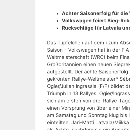
Achter Saisonerfolg für die
Volkswagen feiert Sieg-Rek
Rückschläge für Latvala un
Das Tüpfelchen auf dem i zum Abs
Saison – Volkswagen hat in der FIA
Weltmeisterschaft (WRC) beim Final
Großbritannien einen neuen Siegre
aufgestellt. Der achte Saisonerfolg 
gekrönten Rallye-Weltmeister* Séb
Ogier/Julien Ingrassia (F/F) bildet 
Triumph in 13 Rallyes. Ogier/Ingrass
sich am ersten von drei Rallye-Tag
einen Vorsprung von über einer Min
am Samstag und Sonntag klug bis i
einteilten. Jari-Matti Latvala/Miikk
als Achte, nachdem sie ein Ausru