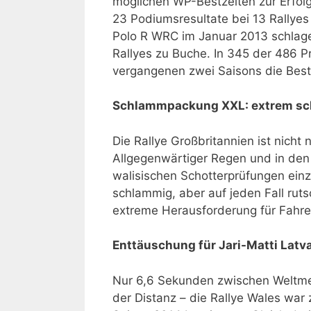
möglichen WP-Bestzeiten zur Erfol
23 Podiumsresultate bei 13 Rallye
Polo R WRC im Januar 2013 schlage
Rallyes zu Buche. In 345 der 486 P
vergangenen zwei Saisons die Best
Schlammpackung XXL: extrem sch
Die Rallye Großbritannien ist nicht 
Allgegenwärtiger Regen und in de
walisischen Schotterprüfungen einz
schlammig, aber auf jeden Fall ruts
extreme Herausforderung für Fahrer
Enttäuschung für Jari-Matti Latva
Nur 6,6 Sekunden zwischen Weltmei
der Distanz – die Rallye Wales war