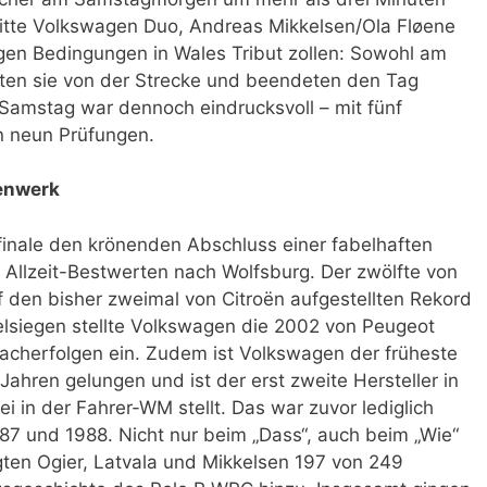
itte Volkswagen Duo, Andreas Mikkelsen/Ola Fløene
gen Bedingungen in Wales Tribut zollen: Sowohl am
hten sie von der Strecke und beendeten den Tag
 Samstag war dennoch eindrucksvoll – mit fünf
in neun Prüfungen.
lenwerk
finale den krönenden Abschluss einer fabelhaften
 Allzeit-Bestwerten nach Wolfsburg. Der zwölfte von
 den bisher zweimal von Citroën aufgestellten Rekord
elsiegen stellte Volkswagen die 2002 von Peugeot
acherfolgen ein. Zudem ist Volkswagen der früheste
ahren gelungen und ist der erst zweite Hersteller in
 in der Fahrer-WM stellt. Das war zuvor lediglich
87 und 1988. Nicht nur beim „Dass“, auch beim „Wie“
ten Ogier, Latvala und Mikkelsen 197 von 249