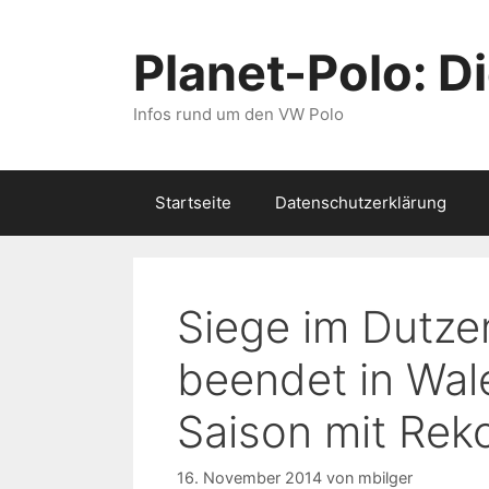
Zum
Inhalt
Planet-Polo: D
springen
Infos rund um den VW Polo
Startseite
Datenschutzerklärung
Siege im Dutze
beendet in Wal
Saison mit Rek
16. November 2014
von
mbilger