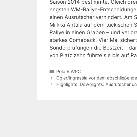
Saison 2014 bestimmte. Gleich dre
engsten WM-Rallye-Entscheidungen 
einen Ausrutscher verhindert. Am 
Miikka Anttila auf dem tückischen
Rallye in einen Graben – und verlor
starkes Comeback. Vier Mal sicher
Sonderprüfungen die Bestzeit – dar
von Platz zehn führte sie bis auf R
Kategorien
Polo R WRC
Ogier/Ingrassia vor dem abschließende
Highlights, Downlights: Ausrutscher u