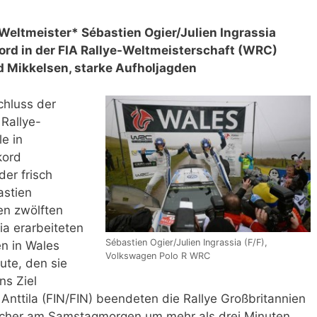
 Weltmeister* Sébastien Ogier/Julien Ingrassia
ord in der FIA Rallye-Weltmeisterschaft (WRC)
d Mikkelsen, starke Aufholjagden
chluss der
 Rallye-
e in
kord
der frisch
astien
den zwölften
ia erarbeiteten
Sébastien Ogier/Julien Ingrassia (F/F),
en in Wales
Volkswagen Polo R WRC
ute, den sie
ns Ziel
a Anttila (FIN/FIN) beendeten die Rallye Großbritannien
tscher am Samstagmorgen um mehr als drei Minuten