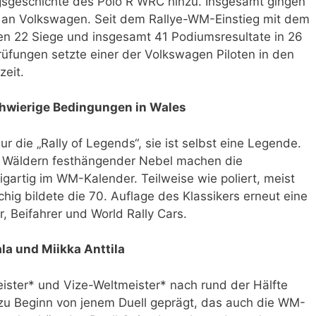
gsgeschichte des Polo R WRC hinzu. Insgesamt gingen
s an Volkswagen. Seit dem Rallye-WM-Einstieg mit dem
n 22 Siege und insgesamt 41 Podiumsresultate in 26
rüfungen setzte einer der Volkswagen Piloten in den
zeit.
wierige Bedingungen in Wales
nur die „Rally of Legends“, sie ist selbst eine Legende.
n Wäldern festhängender Nebel machen die
igartig im WM-Kalender. Teilweise wie poliert, meist
chig bildete die 70. Auflage des Klassikers erneut eine
, Beifahrer und World Rally Cars.
la und Miikka Anttila
ster* und Vize-Weltmeister* nach rund der Hälfte
 zu Beginn von jenem Duell geprägt, das auch die WM-