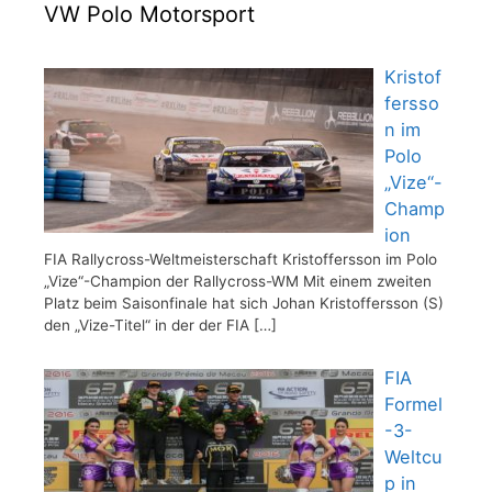
VW Polo Motorsport
Kristof
fersso
n im
Polo
„Vize“-
Champ
ion
FIA Rallycross-Weltmeisterschaft Kristoffersson im Polo
„Vize“-Champion der Rallycross-WM Mit einem zweiten
Platz beim Saisonfinale hat sich Johan Kristoffersson (S)
den „Vize-Titel“ in der der FIA
[…]
FIA
Formel
-3-
Weltcu
p in