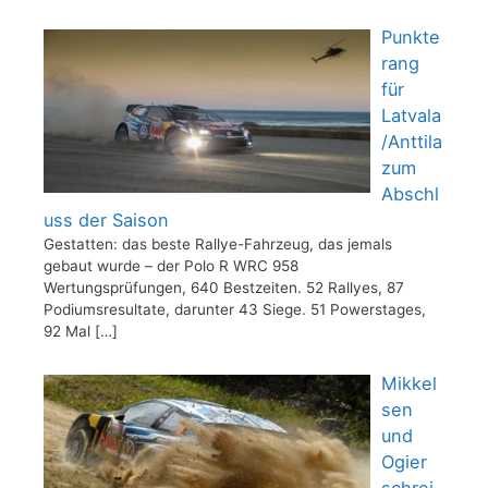
Punkte
rang
für
Latvala
/Anttila
zum
Abschl
uss der Saison
Gestatten: das beste Rallye-Fahrzeug, das jemals
gebaut wurde – der Polo R WRC 958
Wertungsprüfungen, 640 Bestzeiten. 52 Rallyes, 87
Podiumsresultate, darunter 43 Siege. 51 Powerstages,
92 Mal
[…]
Mikkel
sen
und
Ogier
schrei