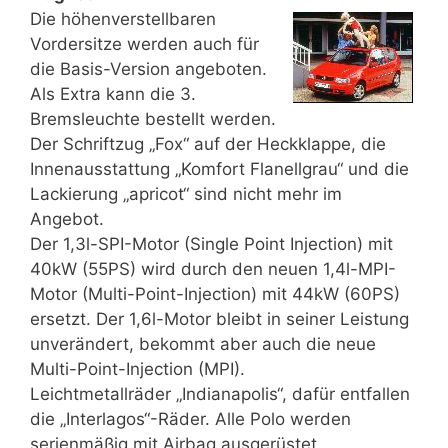
Die höhenverstellbaren
Vordersitze werden auch für
die Basis-Version angeboten.
Als Extra kann die 3.
Bremsleuchte bestellt werden.
Der Schriftzug „Fox“ auf der Heckklappe, die
Innenausstattung „Komfort Flanellgrau“ und die
Lackierung „apricot“ sind nicht mehr im
Angebot.
Der 1,3l-SPI-Motor (Single Point Injection) mit
40kW (55PS) wird durch den neuen 1,4l-MPI-
Motor (Multi-Point-Injection) mit 44kW (60PS)
ersetzt. Der 1,6l-Motor bleibt in seiner Leistung
unverändert, bekommt aber auch die neue
Multi-Point-Injection (MPI).
Leichtmetallräder „Indianapolis“, dafür entfallen
die „Interlagos“-Räder. Alle Polo werden
serienmäßig mit Airbag ausgerüstet.