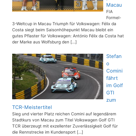
Macau
FIA
Formel-
3-Weltcup in Macau Triumph für Volkswagen: Félix da
Costa siegt beim Saisonhöhepunkt Macau bleibt ein
gutes Pflaster für Volkswagen: António Félix da Costa hat
der Marke aus Wolfsburg den
[…]
Stefan
o
Comini
fährt
im Golf
GTI
zum
TCR-Meistertitel
Sieg und vierter Platz reichen Comini auf legendärem
Stadtkurs von Macau zum Titel Volkswagen Golf GTI
TCR überzeugt mit exzellenter Zuverlässigkeit Golf für
die Rennstrecke im Kundensport
[…]