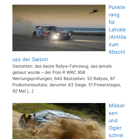
Punkte
rang
für
Latvala
/Anttila
zum
Abschl
uss der Saison
Gestatten: das beste Rallye-Fahrzeug, das jemals
gebaut wurde – der Polo R WRC 958
Wertungsprüfungen, 640 Bestzeiten. 52 Rallyes, 87
Podiumsresultate, darunter 43 Siege. 51 Powerstages,
92 Mal
[…]
Mikkel
sen
und
Ogier
schrei