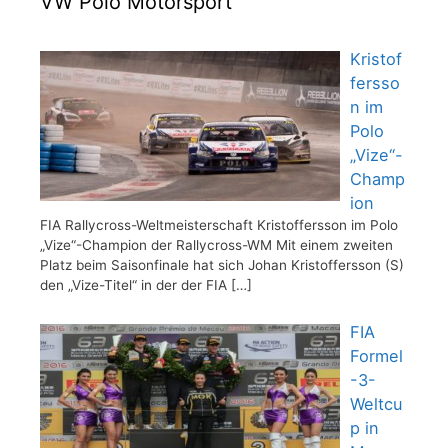
VW Polo Motorsport
Kristof
fersso
n im
Polo
„Vize“-
Champ
ion
FIA Rallycross-Weltmeisterschaft Kristoffersson im Polo
„Vize“-Champion der Rallycross-WM Mit einem zweiten
Platz beim Saisonfinale hat sich Johan Kristoffersson (S)
den „Vize-Titel“ in der der FIA
[…]
FIA
Formel
-3-
Weltcu
p in