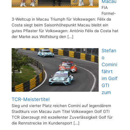
Macau
FIA
Formel-
3-Weltcup in Macau Triumph für Volkswagen: Félix da
Costa siegt beim Saisonhöhepunkt Macau bleibt ein
gutes Pflaster für Volkswagen: António Félix da Costa hat
der Marke aus Wolfsburg den
[…]
Stefan
o
Comini
fährt
im Golf
GTI
zum
TCR-Meistertitel
Sieg und vierter Platz reichen Comini auf legendärem
Stadtkurs von Macau zum Titel Volkswagen Golf GTI
TCR überzeugt mit exzellenter Zuverlässigkeit Golf für
die Rennstrecke im Kundensport
[…]